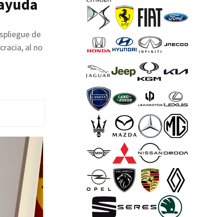
 ayuda
espliegue de
racia, al no