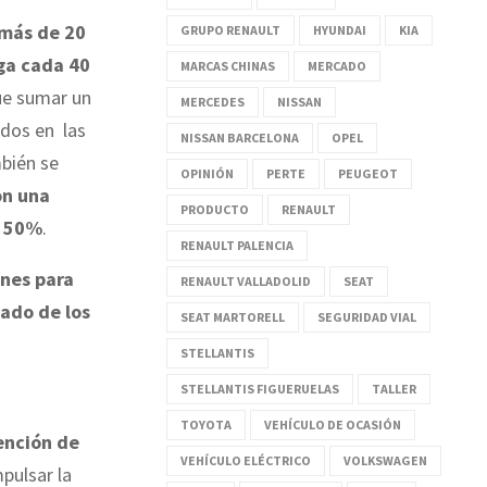
 más de 20
GRUPO RENAULT
HYUNDAI
KIA
ga cada 40
MARCAS CHINAS
MERCADO
que sumar un
MERCEDES
NISSAN
 dos en las
NISSAN BARCELONA
OPEL
mbién se
OPINIÓN
PERTE
PEUGEOT
on una
PRODUCTO
RENAULT
l 50%
.
RENAULT PALENCIA
nes para
RENAULT VALLADOLID
SEAT
tado de los
SEAT MARTORELL
SEGURIDAD VIAL
STELLANTIS
STELLANTIS FIGUERUELAS
TALLER
TOYOTA
VEHÍCULO DE OCASIÓN
ención de
VEHÍCULO ELÉCTRICO
VOLKSWAGEN
pulsar la