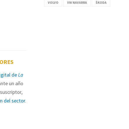
VOLVO
VW NAVARRA
ŠKODA
TORES
igital de
La
nte un año
suscriptor,
ón del sector
.