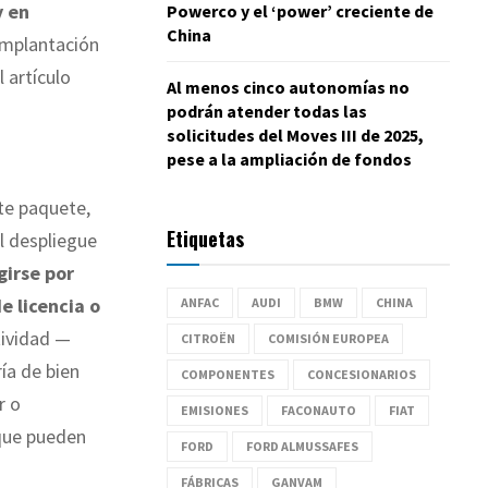
y en
Powerco y el ‘power’ creciente de
China
a implantación
 artículo
Al menos cinco autonomías no
podrán atender todas las
solicitudes del Moves III de 2025,
pese a la ampliación de fondos
ste paquete,
Etiquetas
l despliegue
girse por
e licencia o
ANFAC
AUDI
BMW
CHINA
tividad —
CITROËN
COMISIÓN EUROPEA
ía de bien
COMPONENTES
CONCESIONARIOS
r o
EMISIONES
FACONAUTO
FIAT
que pueden
FORD
FORD ALMUSSAFES
FÁBRICAS
GANVAM