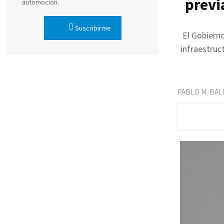
previ
automoción.
Suscribirme
El Gobierno
infraestruc
PABLO M. BA