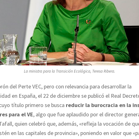
La ministra para la Transición Ecológica, Teresa Ribera.
brón del Perte VEC, pero con relevancia para desarrollar la
idad en España, el 22 de diciembre se publicó el Real Decret
cuyo título primero se busca
reducir la burocracia en la in
es para el VE
, algo que fue aplaudido por el director gener
afall, quien celebró que, además, «refleja la vocación de q
stén en las capitales de provincia», poniendo en valor que «