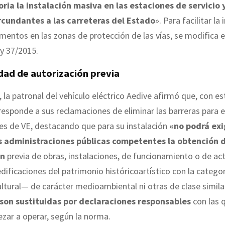
oria la instalación masiva en las estaciones de servicio 
rcundantes a las carreteras del Estado
». Para facilitar l
mentos en las zonas de protección de las vías, se modifica el
ey 37/2015.
dad de autorización previa
, la patronal del vehículo eléctrico Aedive afirmó que, con e
responde a sus reclamaciones de eliminar las barreras para e
s de VE, destacando que para su instalación
«no podrá exi
s administraciones públicas competentes la obtención d
ón
previa de obras, instalaciones, de funcionamiento o de ac
dificaciones del patrimonio históricoartístico con la categor
ultural— de carácter medioambiental ni otras de clase simila
son sustituidas por declaraciones responsables
con las 
zar a operar, según la norma.