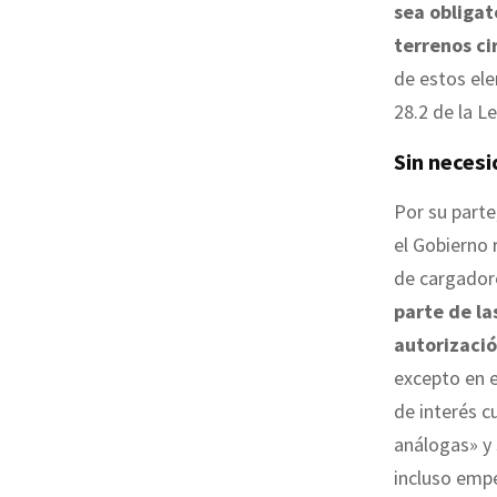
sea obligat
terrenos ci
de estos ele
28.2 de la L
Sin necesi
Por su parte
el Gobierno 
de cargadore
parte de la
autorizaci
excepto en e
de interés c
análogas» y
incluso empe