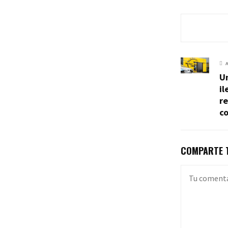
Un
il
r
co
COMPARTE T