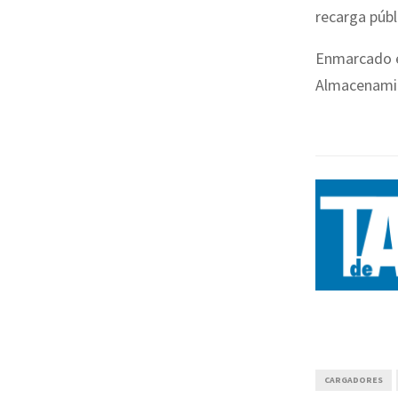
recarga públ
Enmarcado e
Almacenamie
CARGADORES