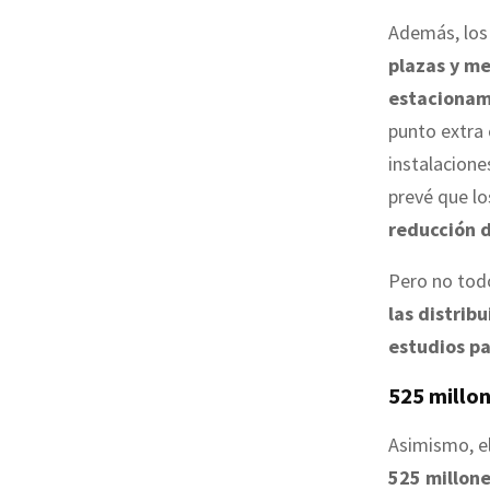
Además, lo
plazas y me
estacionam
punto extra 
instalacione
prevé que l
reducción d
Pero no todo
las distrib
estudios pa
525 millon
Asimismo, e
525 millone