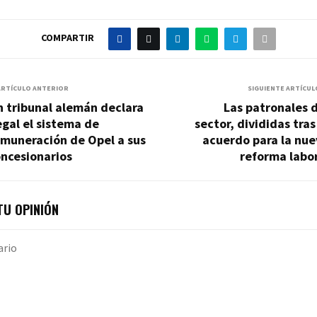
COMPARTIR
ARTÍCULO ANTERIOR
SIGUIENTE ARTÍCUL
 tribunal alemán declara
Las patronales 
egal el sistema de
sector, divididas tras
emuneración de Opel a sus
acuerdo para la nue
ncesionarios
reforma labo
U OPINIÓN