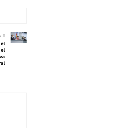
O
del
 el
va
ral