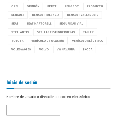
OPEL
OPINIÓN
PERTE
PEUGEOT
PRODUCTO
RENAULT
RENAULT PALENCIA
RENAULT VALLADOLID
SEAT
SEAT MARTORELL
SEGURIDAD VIAL
STELLANTIS
STELLANTIS FIGUERUELAS
TALLER
TOYOTA
VEHÍCULO DE OCASIÓN
VEHÍCULO ELÉCTRICO
VOLKSWAGEN
VOLVO
VW NAVARRA
ŠKODA
Inicio de sesión
Nombre de usuario o dirección de correo electrónico