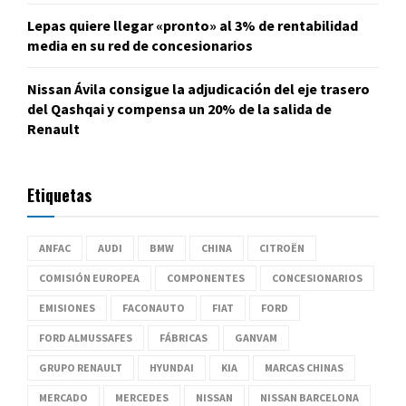
Lepas quiere llegar «pronto» al 3% de rentabilidad
media en su red de concesionarios
Nissan Ávila consigue la adjudicación del eje trasero
del Qashqai y compensa un 20% de la salida de
Renault
Etiquetas
ANFAC
AUDI
BMW
CHINA
CITROËN
COMISIÓN EUROPEA
COMPONENTES
CONCESIONARIOS
EMISIONES
FACONAUTO
FIAT
FORD
FORD ALMUSSAFES
FÁBRICAS
GANVAM
GRUPO RENAULT
HYUNDAI
KIA
MARCAS CHINAS
MERCADO
MERCEDES
NISSAN
NISSAN BARCELONA