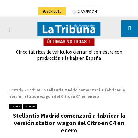
SUSCRÍBETE
INICIAR SESIÓN
PRIMARY
ÚLTIMAS NOTICIAS
MENU
 las
Cinco fábricas de vehículos cierran el semestre con
G
ión
producción a la baja en España
Portada
»
Noticias
»
Stellantis Madrid comenzará a fabricar la
versión station wagon del Citroën C4 en enero
España
Fábricas
Stellantis Madrid comenzará a fabricar la
versión station wagon del Citroën C4 en
enero