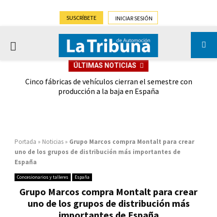
SUSCRÍBETE
INICIAR SESIÓN
PRIMARY
ÚLTIMAS NOTICIAS
MENU
 las
Cinco fábricas de vehículos cierran el semestre con
G
ión
producción a la baja en España
Portada
»
Noticias
»
Grupo Marcos compra Montalt para crear
uno de los grupos de distribución más importantes de
España
Concesionarios y talleres
España
Grupo Marcos compra Montalt para crear
uno de los grupos de distribución más
importantes de España