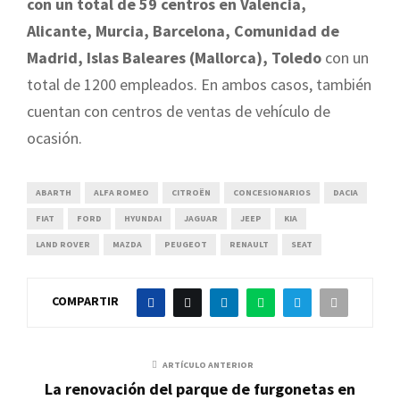
con un total de 59 centros en Valencia,
Alicante, Murcia, Barcelona, Comunidad de
Madrid, Islas Baleares (Mallorca), Toledo
con un
total de 1200 empleados. En ambos casos, también
cuentan con centros de ventas de vehículo de
ocasión.
ABARTH
ALFA ROMEO
CITROËN
CONCESIONARIOS
DACIA
FIAT
FORD
HYUNDAI
JAGUAR
JEEP
KIA
LAND ROVER
MAZDA
PEUGEOT
RENAULT
SEAT
COMPARTIR
ARTÍCULO ANTERIOR
La renovación del parque de furgonetas en