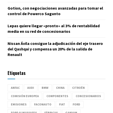
Gotion, con negociaciones avanzadas para tomar el
control de Powerco Sagunto
Lepas quiere llegar «pronto» al 3% de rentabilidad
media en su red de concesionarios
Nissan Ávila consigue la adjudicación del eje trasero
del Qashqai y compensa un 20% de la salida de
Renault
Etiquetas
ANFAC
AUDI
BMW
CHINA
CITROËN
COMISIÓN EUROPEA
COMPONENTES
CONCESIONARIOS
EMISIONES
FACONAUTO
FIAT
FORD
FORD ALMUSSAFES
FÁBRICAS
GANVAM