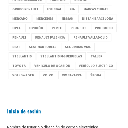
GRUPO RENAULT
HYUNDAI
KIA
MARCAS CHINAS
MERCADO
MERCEDES
NISSAN
NISSAN BARCELONA
OPEL
OPINIÓN
PERTE
PEUGEOT
PRODUCTO
RENAULT
RENAULT PALENCIA
RENAULT VALLADOLID
SEAT
SEAT MARTORELL
SEGURIDAD VIAL
STELLANTIS
STELLANTIS FIGUERUELAS
TALLER
TOYOTA
VEHÍCULO DE OCASIÓN
VEHÍCULO ELÉCTRICO
VOLKSWAGEN
VOLVO
VW NAVARRA
ŠKODA
Inicio de sesión
Nombre de usuario o dirección de correo electrónico