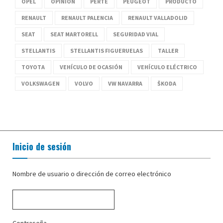
OPEL
OPINIÓN
PERTE
PEUGEOT
PRODUCTO
RENAULT
RENAULT PALENCIA
RENAULT VALLADOLID
SEAT
SEAT MARTORELL
SEGURIDAD VIAL
STELLANTIS
STELLANTIS FIGUERUELAS
TALLER
TOYOTA
VEHÍCULO DE OCASIÓN
VEHÍCULO ELÉCTRICO
VOLKSWAGEN
VOLVO
VW NAVARRA
ŠKODA
Inicio de sesión
Nombre de usuario o dirección de correo electrónico
Contraseña