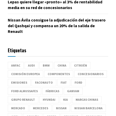
Lepas quiere llegar «pronto» al 3% de rentabilidad
media en su red de concesionarios
Nissan Ávila consigue la adjudicación del eje trasero
del Qashqai y compensa un 20% de la salida de
Renault
Etiquetas
ANFAC
AUDI
BMW
CHINA
CITROËN
COMISIÓN EUROPEA
COMPONENTES
CONCESIONARIOS
EMISIONES
FACONAUTO
FIAT
FORD
FORD ALMUSSAFES
FÁBRICAS
GANVAM
GRUPO RENAULT
HYUNDAI
KIA
MARCAS CHINAS
MERCADO
MERCEDES
NISSAN
NISSAN BARCELONA