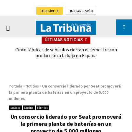
SUSCRÍBETE
INICIAR SESIÓN
PRIMARY
ÚLTIMAS NOTICIAS
MENU
 las
Cinco fábricas de vehículos cierran el semestre con
G
ión
producción a la baja en España
Portada
»
Noticias
»
Un consorcio liderado por Seat promoverá
la primera planta de baterías en un proyecto de 5.000
millones
Ecoauto
España
Fábricas
Un consorcio liderado por Seat promoverá
la primera planta de baterías en un
proyecto de 5.000 millones