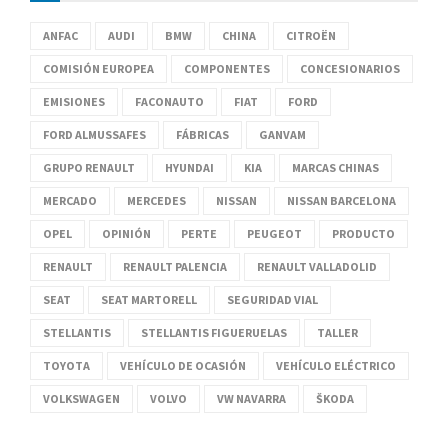
ANFAC
AUDI
BMW
CHINA
CITROËN
COMISIÓN EUROPEA
COMPONENTES
CONCESIONARIOS
EMISIONES
FACONAUTO
FIAT
FORD
FORD ALMUSSAFES
FÁBRICAS
GANVAM
GRUPO RENAULT
HYUNDAI
KIA
MARCAS CHINAS
MERCADO
MERCEDES
NISSAN
NISSAN BARCELONA
OPEL
OPINIÓN
PERTE
PEUGEOT
PRODUCTO
RENAULT
RENAULT PALENCIA
RENAULT VALLADOLID
SEAT
SEAT MARTORELL
SEGURIDAD VIAL
STELLANTIS
STELLANTIS FIGUERUELAS
TALLER
TOYOTA
VEHÍCULO DE OCASIÓN
VEHÍCULO ELÉCTRICO
VOLKSWAGEN
VOLVO
VW NAVARRA
ŠKODA