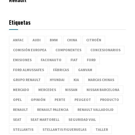
Renault
Etiquetas
ANFAC
AUDI
BMW
CHINA
CITROËN
COMISIÓN EUROPEA
COMPONENTES
CONCESIONARIOS
EMISIONES
FACONAUTO
FIAT
FORD
FORD ALMUSSAFES
FÁBRICAS
GANVAM
GRUPO RENAULT
HYUNDAI
KIA
MARCAS CHINAS
MERCADO
MERCEDES
NISSAN
NISSAN BARCELONA
OPEL
OPINIÓN
PERTE
PEUGEOT
PRODUCTO
RENAULT
RENAULT PALENCIA
RENAULT VALLADOLID
SEAT
SEAT MARTORELL
SEGURIDAD VIAL
STELLANTIS
STELLANTIS FIGUERUELAS
TALLER