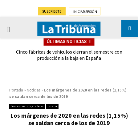
SUSCRÍBETE
INICIAR SESIÓN
PRIMARY
ÚLTIMAS NOTICIAS
MENU
 las
Cinco fábricas de vehículos cierran el semestre con
G
ión
producción a la baja en España
Portada
»
Noticias
»
Los márgenes de 2020 en las redes (1,15%)
se saldan cerca de los de 2019
Concesionarios y talleres
España
Los márgenes de 2020 en las redes (1,15%)
se saldan cerca de los de 2019