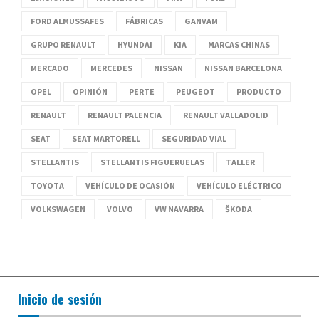
FORD ALMUSSAFES
FÁBRICAS
GANVAM
GRUPO RENAULT
HYUNDAI
KIA
MARCAS CHINAS
MERCADO
MERCEDES
NISSAN
NISSAN BARCELONA
OPEL
OPINIÓN
PERTE
PEUGEOT
PRODUCTO
RENAULT
RENAULT PALENCIA
RENAULT VALLADOLID
SEAT
SEAT MARTORELL
SEGURIDAD VIAL
STELLANTIS
STELLANTIS FIGUERUELAS
TALLER
TOYOTA
VEHÍCULO DE OCASIÓN
VEHÍCULO ELÉCTRICO
VOLKSWAGEN
VOLVO
VW NAVARRA
ŠKODA
Inicio de sesión