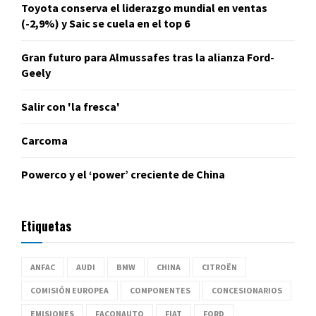
Toyota conserva el liderazgo mundial en ventas
(-2,9%) y Saic se cuela en el top 6
Gran futuro para Almussafes tras la alianza Ford-
Geely
Salir con 'la fresca'
Carcoma
Powerco y el ‘power’ creciente de China
Etiquetas
ANFAC
AUDI
BMW
CHINA
CITROËN
COMISIÓN EUROPEA
COMPONENTES
CONCESIONARIOS
EMISIONES
FACONAUTO
FIAT
FORD