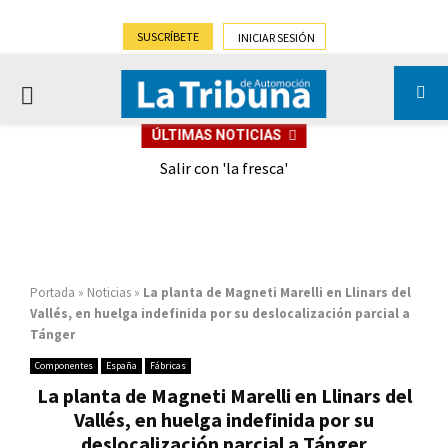
SUSCRÍBETE
INICIAR SESIÓN
PRIMARY
ÚLTIMAS NOTICIAS
MENU
eely
Salir con 'la fresca'
Portada
»
Noticias
»
La planta de Magneti Marelli en Llinars del
Vallés, en huelga indefinida por su deslocalización parcial a
Tánger
Componentes
España
Fábricas
La planta de Magneti Marelli en Llinars del
Vallés, en huelga indefinida por su
deslocalización parcial a Tánger