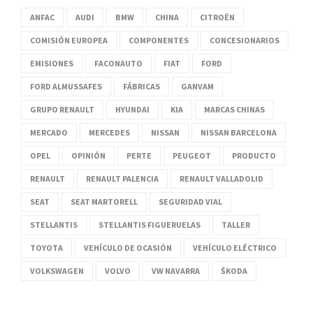
ANFAC
AUDI
BMW
CHINA
CITROËN
COMISIÓN EUROPEA
COMPONENTES
CONCESIONARIOS
EMISIONES
FACONAUTO
FIAT
FORD
FORD ALMUSSAFES
FÁBRICAS
GANVAM
GRUPO RENAULT
HYUNDAI
KIA
MARCAS CHINAS
MERCADO
MERCEDES
NISSAN
NISSAN BARCELONA
OPEL
OPINIÓN
PERTE
PEUGEOT
PRODUCTO
RENAULT
RENAULT PALENCIA
RENAULT VALLADOLID
SEAT
SEAT MARTORELL
SEGURIDAD VIAL
STELLANTIS
STELLANTIS FIGUERUELAS
TALLER
TOYOTA
VEHÍCULO DE OCASIÓN
VEHÍCULO ELÉCTRICO
VOLKSWAGEN
VOLVO
VW NAVARRA
ŠKODA