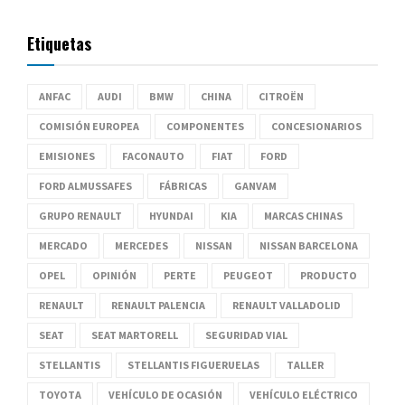
Etiquetas
ANFAC
AUDI
BMW
CHINA
CITROËN
COMISIÓN EUROPEA
COMPONENTES
CONCESIONARIOS
EMISIONES
FACONAUTO
FIAT
FORD
FORD ALMUSSAFES
FÁBRICAS
GANVAM
GRUPO RENAULT
HYUNDAI
KIA
MARCAS CHINAS
MERCADO
MERCEDES
NISSAN
NISSAN BARCELONA
OPEL
OPINIÓN
PERTE
PEUGEOT
PRODUCTO
RENAULT
RENAULT PALENCIA
RENAULT VALLADOLID
SEAT
SEAT MARTORELL
SEGURIDAD VIAL
STELLANTIS
STELLANTIS FIGUERUELAS
TALLER
TOYOTA
VEHÍCULO DE OCASIÓN
VEHÍCULO ELÉCTRICO