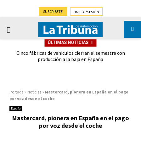
SUSCRÍBETE
INICIAR SESIÓN
PRIMARY
ÚLTIMAS NOTICIAS
MENU
 las
Cinco fábricas de vehículos cierran el semestre con
G
ión
producción a la baja en España
Portada
»
Noticias
»
Mastercard, pionera en España en el pago
por voz desde el coche
España
Mastercard, pionera en España en el pago
por voz desde el coche