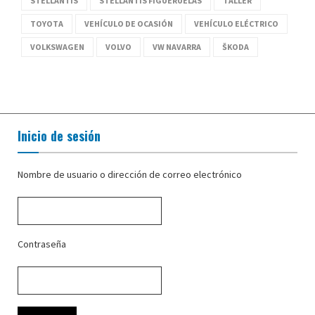
STELLANTIS
STELLANTIS FIGUERUELAS
TALLER
TOYOTA
VEHÍCULO DE OCASIÓN
VEHÍCULO ELÉCTRICO
VOLKSWAGEN
VOLVO
VW NAVARRA
ŠKODA
Inicio de sesión
Nombre de usuario o dirección de correo electrónico
Contraseña