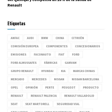
Renault
Etiquetas
ANFAC
AUDI
BMW
CHINA
CITROËN
COMISIÓN EUROPEA
COMPONENTES
CONCESIONARIOS
EMISIONES
FACONAUTO
FIAT
FORD
FORD ALMUSSAFES
FÁBRICAS
GANVAM
GRUPO RENAULT
HYUNDAI
KIA
MARCAS CHINAS
MERCADO
MERCEDES
NISSAN
NISSAN BARCELONA
OPEL
OPINIÓN
PERTE
PEUGEOT
PRODUCTO
RENAULT
RENAULT PALENCIA
RENAULT VALLADOLID
SEAT
SEAT MARTORELL
SEGURIDAD VIAL