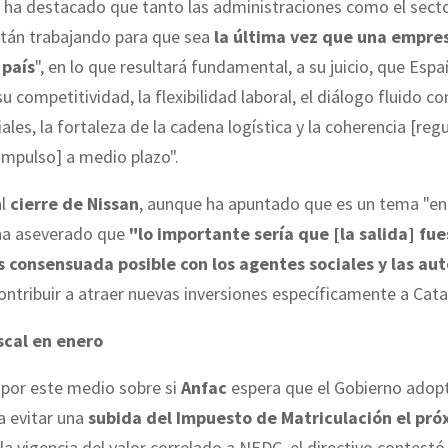
 ha destacado que tanto las administraciones como el secto
stán trabajando para que sea
la última vez que una empre
 país
", en lo que resultará fundamental, a su juicio, que Esp
 competitividad, la flexibilidad laboral, el diálogo fluido co
ales, la fortaleza de la cadena logística y la coherencia [regu
 impulso] a medio plazo".
al
cierre de Nissan
, aunque ha apuntado que es un tema "en
ha aseverado que
"lo importante sería que [la salida] fue
consensuada posible con los agentes sociales y las au
ntribuir a atraer nuevas inversiones específicamente a Cata
scal en enero
por este medio sobre si
Anfac
espera que el Gobierno adop
a evitar una
subida del Impuesto de Matriculación el pr
e la vigencia del valor correlado a NEDC, el directivo contest