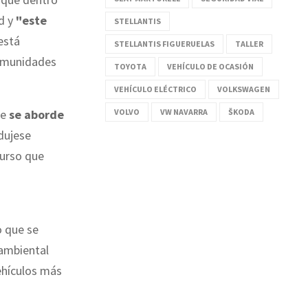
ad y
"este
STELLANTIS
está
STELLANTIS FIGUERUELAS
TALLER
comunidades
TOYOTA
VEHÍCULO DE OCASIÓN
VEHÍCULO ELÉCTRICO
VOLKSWAGEN
VOLVO
VW NAVARRA
ŠKODA
ue
se aborde
odujese
curso que
o que se
 ambiental
vehículos más