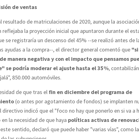
isión de ventas
al resultado de matriculaciones de 2020, aunque la asociació
 reflejaba la proyección inicial que apuntaron durante el es
e se registraría un descenso del 45% --se realizó antes de l
s ayudas a la compra--, el director general comentó que
"si
 de manera negativa y con el impacto que pensamos pue
" se podría moderar el ajuste hasta el 35%
, contabilizá
ojalá", 850.000 automóviles.
esidad de que tras el
fin en diciembre del programa de
iento
(o antes por agotamiento de fondos) se implanten n
el directivo indicó que el "foco no hay que ponerlo en si va a
o en la necesidad de que haya
políticas activas de renovac
n este sentido, declaró que puede haber "varias vías", como la 
de las subvenciones.