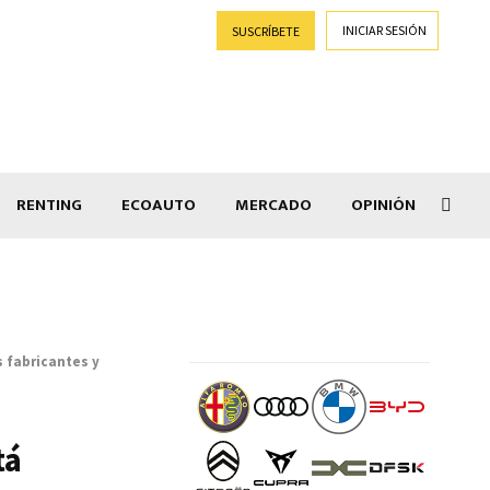
INICIAR SESIÓN
SUSCRÍBETE
RENTING
ECOAUTO
MERCADO
OPINIÓN
Goti
s fabricantes y
tá