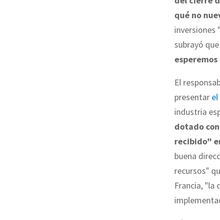
del cierre 
qué no nue
inversiones 
subrayó qu
esperemos 
El responsab
presentar
el
industria es
dotado con 
recibido" e
buena direc
recursos" q
Francia, "la
implementac