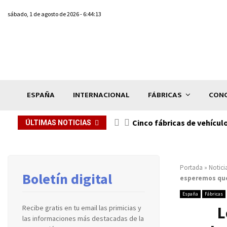
sábado, 1 de agosto de 2026 - 6:44:13
ESPAÑA
INTERNACIONAL
FÁBRICAS
CONC
n de...
Cinco fábricas de vehícul
ÚLTIMAS NOTICIAS
Portada
»
Notici
Boletín digital
esperemos que
España
Fábricas
L
Recibe gratis en tu email las primicias y
las informaciones más destacadas de la