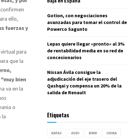
esas, y por
baja en España
 confirmen
Gotion, con negociaciones
ra ello,
avanzadas para tomar el control de
us fuerzas y
Powerco Sagunto
Lepas quiere llegar «pronto» al 3%
de rentabilidad media en su red de
virtual para
concesionarios
para que la
erno,
Nissan Ávila consigue la
adjudicación del eje trasero del
o
"muy bien
Qashqai y compensa un 20% de la
ma va en la
salida de Renault
nos
mania o
Etiquetas
 la
ANFAC
AUDI
BMW
CHINA