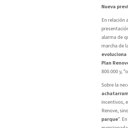
Nueva prev
En relación 
presentación
alarma de qu
marcha de la
evoluciona
Plan Renove
800.000 y, "
Sobre la nec
achatarram
incentivos, 
Renove, sin
parque
". E
mencionada 