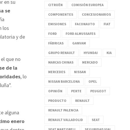
r en su
CITROËN
COMISIÓN EUROPEA
sa se
COMPONENTES
CONCESIONARIOS
aña
EMISIONES
FACONAUTO
FIAT
n los
FORD
FORD ALMUSSAFES
latoria y de
FÁBRICAS
GANVAM
GRUPO RENAULT
HYUNDAI
KIA
 el que no
MARCAS CHINAS
MERCADO
se de la
MERCEDES
NISSAN
toridades
, lo
NISSAN BARCELONA
OPEL
luña".
OPINIÓN
PERTE
PEUGEOT
PRODUCTO
RENAULT
RENAULT PALENCIA
te alguna
RENAULT VALLADOLID
SEAT
óximo enero
ó que dentro
SEAT MARTORELL
SEGURIDAD VIAL