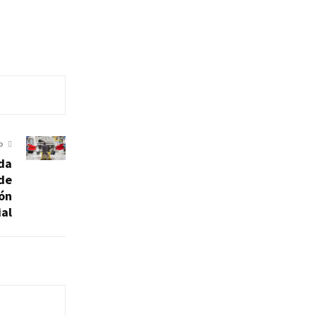
O
rda
 de
ón
ial