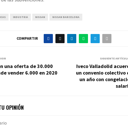
ICAS
INDUSTRIA
NISSAN
NISSAN BARCELONA
COMPARTIR
RIOR
SIGUIENTE ARTÍCUL
n una oferta de 30.000
Iveco Valladolid acue
nde vender 6.000 en 2020
un convenio colectivo
un año con congelaci
salar
U OPINIÓN