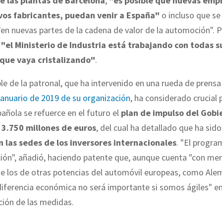
de las plantas de Barcelona
,
"es posible que nuevas empr
vos fabricantes, puedan venir a España"
o incluso que se
"en nuevas partes de la cadena de valor de la automoción". Pa
e
"el Ministerio de Industria está trabajando con todas s
que vaya cristalizando"
.
le de la patronal, que ha intervenido en una rueda de prensa 
 anuario de 2019 de su organización
, ha considerado crucial 
pañola se refuerce en el futuro el
plan de impulso del Gobi
3.750 millones de euros
, del cual ha detallado que ha sid
n las sedes de los inversores internacionales
. "El progra
ción", añadió, haciendo patente que, aunque cuenta "con me
ue los de otras potencias del automóvil europeas, como Ale
 diferencia económica no será importante si somos ágiles" en
ión de las medidas.