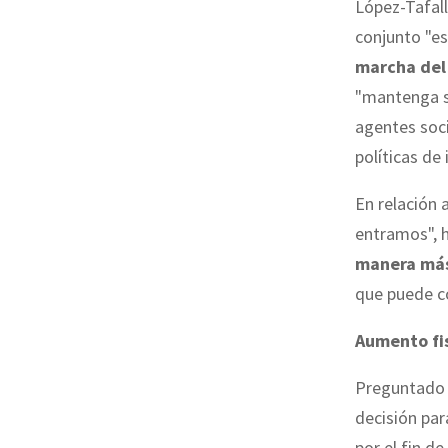
López-Tafall
conjunto "e
marcha del
"mantenga su
agentes soci
políticas de
En relación 
entramos", 
manera más 
que puede co
Aumento fi
Preguntado 
decisión par
por el fin d