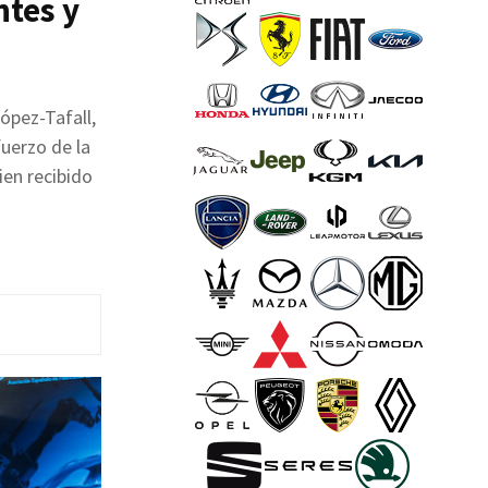
ntes y
López-Tafall,
fuerzo de la
ien recibido