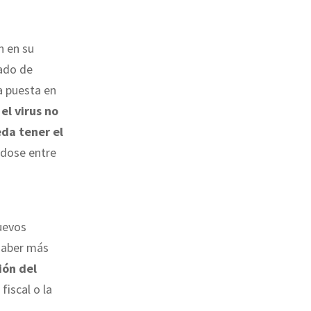
n en su
tado de
a puesta en
 el virus no
da tener el
ndose entre
uevos
 haber más
ión del
fiscal o la