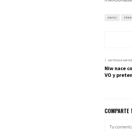
ANFAC
FÁBR
ARTÍCULO ANTE
Niw nace co
VO y prete
COMPARTE T