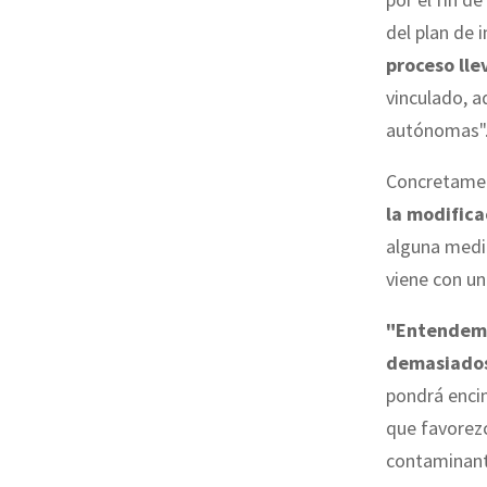
del plan de 
proceso lle
vinculado, a
autónomas"
Concretament
la modifica
alguna medi
viene con u
"Entendemo
demasiado
pondrá encim
que favorezc
contaminant