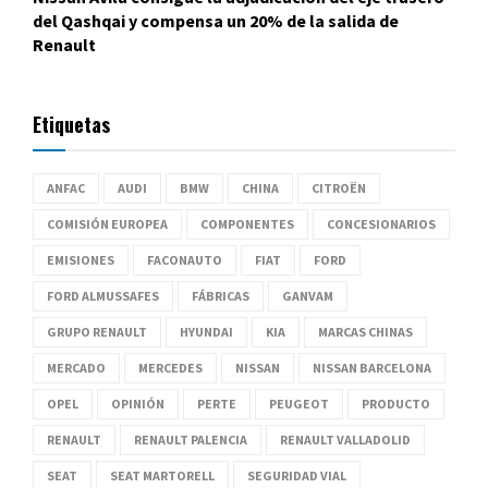
del Qashqai y compensa un 20% de la salida de
Renault
Etiquetas
ANFAC
AUDI
BMW
CHINA
CITROËN
COMISIÓN EUROPEA
COMPONENTES
CONCESIONARIOS
EMISIONES
FACONAUTO
FIAT
FORD
FORD ALMUSSAFES
FÁBRICAS
GANVAM
GRUPO RENAULT
HYUNDAI
KIA
MARCAS CHINAS
MERCADO
MERCEDES
NISSAN
NISSAN BARCELONA
OPEL
OPINIÓN
PERTE
PEUGEOT
PRODUCTO
RENAULT
RENAULT PALENCIA
RENAULT VALLADOLID
SEAT
SEAT MARTORELL
SEGURIDAD VIAL