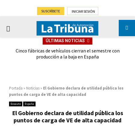
SUSCRÍBETE
INICIAR SESIÓN
PRIMARY
ÚLTIMAS NOTICIAS
MENU
 las
Cinco fábricas de vehículos cierran el semestre con
G
ión
producción a la baja en España
Portada
»
Noticias
»
El Gobierno declara de utilidad pública los
puntos de carga de VE de alta capacidad
Ecoauto
España
El Gobierno declara de utilidad pública los
puntos de carga de VE de alta capacidad