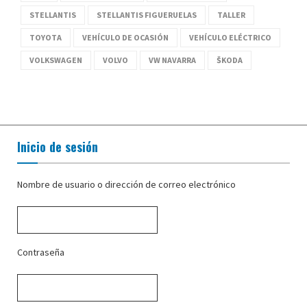
STELLANTIS
STELLANTIS FIGUERUELAS
TALLER
TOYOTA
VEHÍCULO DE OCASIÓN
VEHÍCULO ELÉCTRICO
VOLKSWAGEN
VOLVO
VW NAVARRA
ŠKODA
Inicio de sesión
Nombre de usuario o dirección de correo electrónico
Contraseña