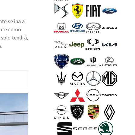
te se iba a
ente como
 solo tendrá,
s.