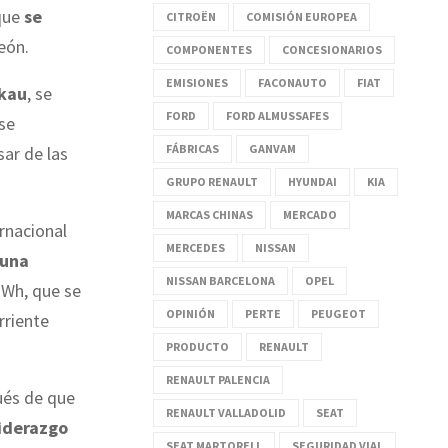
 que
se
CITROËN
COMISIÓN EUROPEA
León.
COMPONENTES
CONCESIONARIOS
EMISIONES
FACONAUTO
FIAT
ckau
, se
FORD
FORD ALMUSSAFES
 se
FÁBRICAS
GANVAM
ar de las
GRUPO RENAULT
HYUNDAI
KIA
MARCAS CHINAS
MERCADO
rnacional
MERCEDES
NISSAN
una
NISSAN BARCELONA
OPEL
kWh, que se
OPINIÓN
PERTE
PEUGEOT
rriente
PRODUCTO
RENAULT
RENAULT PALENCIA
pués de que
RENAULT VALLADOLID
SEAT
liderazgo
SEAT MARTORELL
SEGURIDAD VIAL