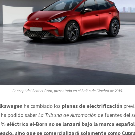
Concept del Seat el-Born, presentado en el Salón de Ginebra de 2019.
lkswagen
ha cambiado los
planes de electrificación
previ
n ha podido saber
La Tribuna de Automoción
de fuentes del s
 eléctrico el-Born no se lanzará bajo la marca españo
eado, sino que se comercializará solamente como Cupra