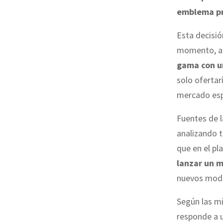
emblema pr
Esta decisión
momento, a
gama con un
solo oferta
mercado esp
Fuentes de 
analizando t
que en el pl
lanzar un m
nuevos mode
Según las mi
responde a 