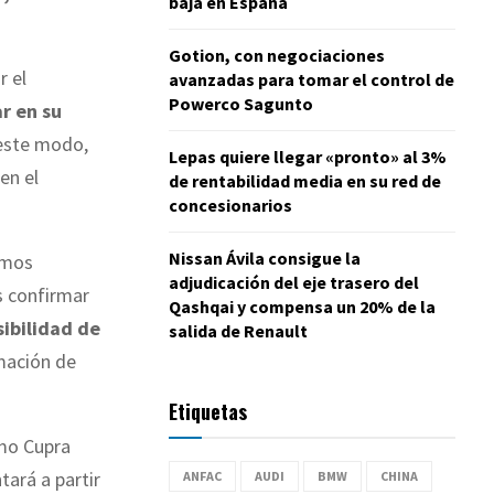
baja en España
Gotion, con negociaciones
r el
avanzadas para tomar el control de
Powerco Sagunto
r en su
 este modo,
Lepas quiere llegar «pronto» al 3%
en el
de rentabilidad media en su red de
concesionarios
Nissan Ávila consigue la
amos
adjudicación del eje trasero del
s confirmar
Qashqai y compensa un 20% de la
sibilidad de
salida de Renault
rmación de
Etiquetas
omo Cupra
tará a partir
ANFAC
AUDI
BMW
CHINA