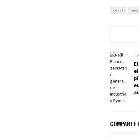
CUPRA
SEAT
E
el
pl
eu
a
COMPARTE T