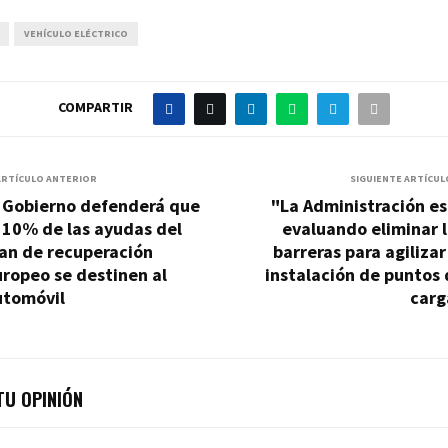
VEHÍCULO ELÉCTRICO
COMPARTIR
ARTÍCULO ANTERIOR
SIGUIENTE ARTÍCUL
l Gobierno defenderá que
"La Administración e
 10% de las ayudas del
evaluando eliminar 
an de recuperación
barreras para agilizar
ropeo se destinen al
instalación de puntos
utomóvil
carg
U OPINIÓN