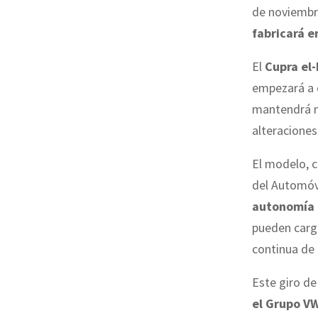
de noviembre
fabricará e
El
Cupra el-
empezará a d
mantendrá m
alteraciones
El modelo, c
del Automóvi
autonomía 
pueden carg
continua de
Este giro de
el Grupo VW