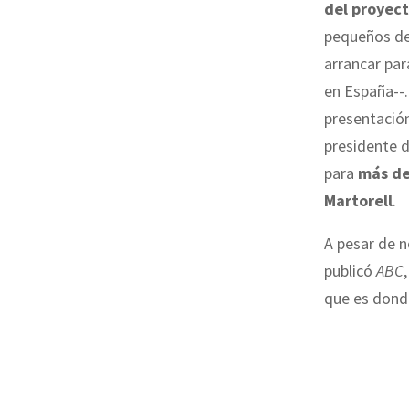
del proyect
pequeños de 
arrancar pa
en España--.
presentación
presidente d
para
más de
Martorell
.
A pesar de n
publicó
ABC
que es donde