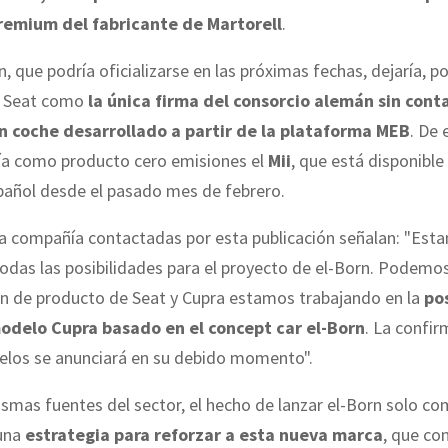
emium del fabricante de Martorell
.
, que podría oficializarse en las próximas fechas, dejaría, po
 Seat como
la única firma del consorcio alemán sin conta
 coche desarrollado a partir de la plataforma MEB
. De
ría como producto cero emisiones el
Mii
, que está disponible 
añol desde el pasado mes de febrero.
la compañía contactadas por esta publicación señalan: "Est
odas las posibilidades para el proyecto de el-Born. Podemo
an de producto de Seat y Cupra estamos trabajando en la
po
odelo Cupra basado en el concept car el-Born
. La confi
los se anunciará en su debido momento".
smas fuentes del sector, el hecho de lanzar el-Born solo c
una
estrategia para reforzar a esta nueva marca
, que con