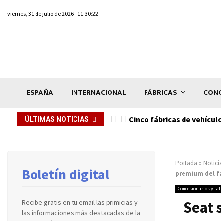
viernes, 31 de julio de 2026 - 11:30:22
ESPAÑA
INTERNACIONAL
FÁBRICAS
CONC
n de...
Cinco fábricas de vehícul
ÚLTIMAS NOTICIAS
Portada
»
Notici
Boletín digital
premium del f
Concesionarios y tal
Seat 
Recibe gratis en tu email las primicias y
las informaciones más destacadas de la