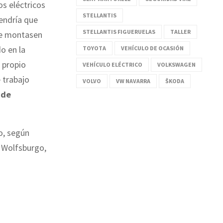
os eléctricos
STELLANTIS
endría que
STELLANTIS FIGUERUELAS
TALLER
se montasen
o en la
TOYOTA
VEHÍCULO DE OCASIÓN
 propio
VEHÍCULO ELÉCTRICO
VOLKSWAGEN
 trabajo
VOLVO
VW NAVARRA
ŠKODA
 de
o, según
n Wolfsburgo,