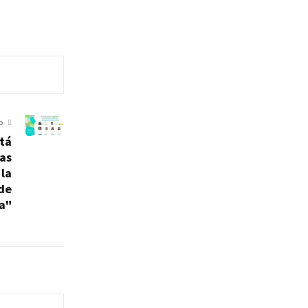
O
stá
las
 la
 de
a"