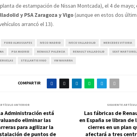
 planta de estampación de Nissan Montcada), el 4 de mayo; 
lladolid y
PSA Zaragoza y Vigo
(aunque en estos dos últim
ehículos arrancó el 13).
FORD ALMUSSAFES
IVECO MADRID
IVECO VALLADOLID
MERCEDES VITORIA
ONA
PSA MADRID
RENAULT PALENCIA
RENAULT VALLADOLID
SEAT MARTOREL
UERUELAS
STELLANTIS VIGO
VW NAVARRA
COMPARTIR
ARTÍCULO ANTERIOR
SIGUIENTE ARTÍCUL
a Administración está
Las fábricas de Rena
aluando eliminar las
en España se libran de 
rreras para agilizar la
cierres en un plan 
stalación de puntos de
afectará a tres cent