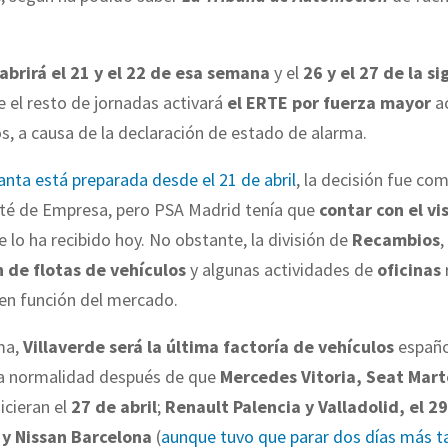
abrirá el 21 y el 22 de esa semana
y el
26 y el 27 de la s
 el resto de jornadas activará
el ERTE por fuerza mayor
a
os, a causa de la declaración de estado de alarma.
anta está preparada desde el 21 de abril
, la decisión fue co
ité de Empresa, pero PSA Madrid tenía que
contar con el v
e lo ha recibido hoy. No obstante, la división de
Recambios
,
 de flotas de vehículos
y algunas actividades de
oficinas
 en función del mercado.
ma,
Villaverde será la última factoría de vehículos
españo
 la normalidad después de que
Mercedes Vitoria, Seat Mart
icieran el
27 de abril
;
Renault Palencia y Valladolid, el 29
y Nissan Barcelona
(
aunque tuvo que parar dos días más t