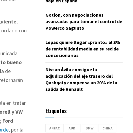
baja en España
Gotion, con negociaciones
iguiente
,
avanzadas para tomar el control de
Powerco Sagunto
cordado con
Lepas quiere llegar «pronto» al 3%
de rentabilidad media en su red de
municada
concesionarios
isto bueno
Nissan Ávila consigue la
 la de
adjudicación del eje trasero del
retornarán
Qashqai y compensa un 20% de la
salida de Renault
la en tratar
Etiquetas
orell y VW
;
Ford
ANFAC
AUDI
BMW
CHINA
arde
, por la