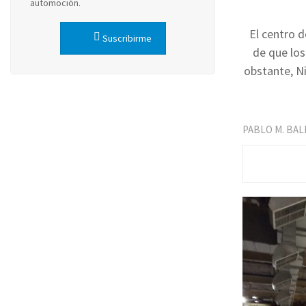
automoción.
El centro 
Suscribirme
de que los
obstante, N
PABLO M. BA