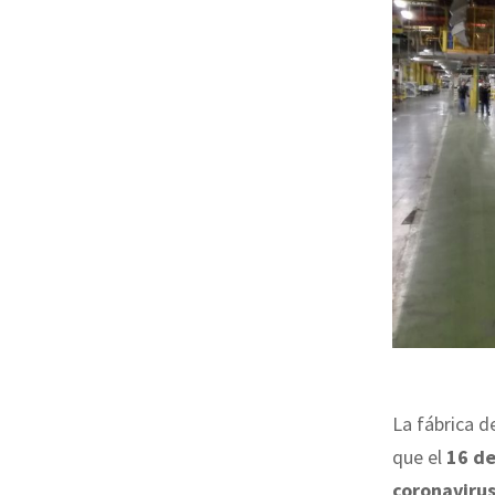
La fábrica 
que el
16 d
coronaviru