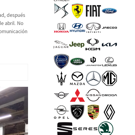
ad, después
e abril. No
comunicación