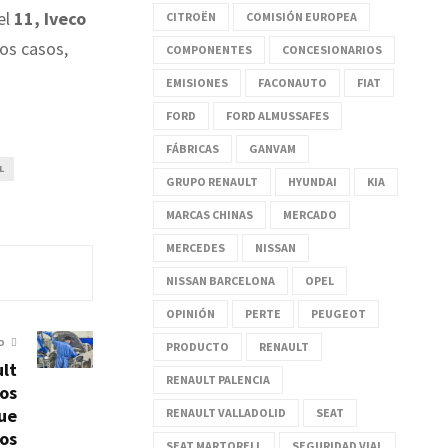
el
11, Iveco
CITROËN
COMISIÓN EUROPEA
os casos,
COMPONENTES
CONCESIONARIOS
EMISIONES
FACONAUTO
FIAT
FORD
FORD ALMUSSAFES
FÁBRICAS
GANVAM
L
GRUPO RENAULT
HYUNDAI
KIA
MARCAS CHINAS
MERCADO
MERCEDES
NISSAN
NISSAN BARCELONA
OPEL
OPINIÓN
PERTE
PEUGEOT
O
PRODUCTO
RENAULT
ult
RENAULT PALENCIA
los
que
RENAULT VALLADOLID
SEAT
ros
SEAT MARTORELL
SEGURIDAD VIAL