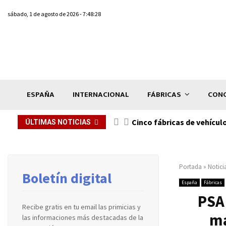
sábado, 1 de agosto de 2026 - 7:48:28
ESPAÑA
INTERNACIONAL
FÁBRICAS
CONC
n de...
Cinco fábricas de vehícul
ÚLTIMAS NOTICIAS
Portada
»
Notici
Boletín digital
España
Fábricas
PSA 
Recibe gratis en tu email las primicias y
ma
las informaciones más destacadas de la