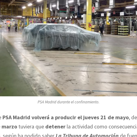
PSA Madrid durante el confinamiento.
de
PSA Madrid volverá a producir el jueves 21 de mayo
, d
e marzo
tuviera que
detener
la actividad como consecuenci
s
, según ha podido saber
La Tribuna de Automoción
de fuen