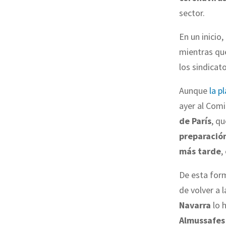
sector.
En un inicio,
mientras que
los sindicat
Aunque
la pl
ayer al Com
de París
, qu
preparación
más tarde
,
De esta for
de volver a
Navarra
lo h
Almussafes 