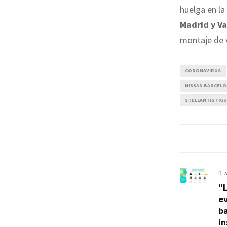
huelga en la
Madrid y Va
montaje de v
CORONAVIRUS
NISSAN BARCEL
STELLANTIS FIG
"L
ev
ba
in