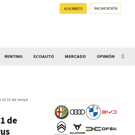
INICIAR SESIÓN
SUSCRÍBETE
RENTING
ECOAUTO
MERCADO
OPINIÓN
Goti
e el 21 de mayo
21 de
rus