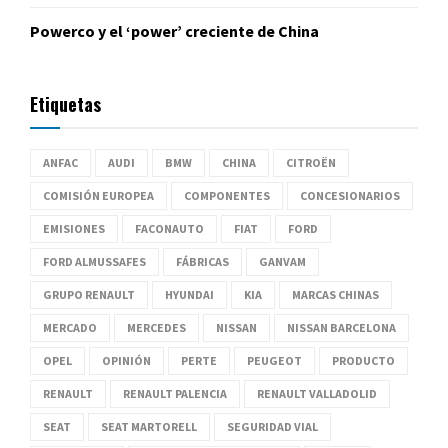
Powerco y el ‘power’ creciente de China
Etiquetas
ANFAC
AUDI
BMW
CHINA
CITROËN
COMISIÓN EUROPEA
COMPONENTES
CONCESIONARIOS
EMISIONES
FACONAUTO
FIAT
FORD
FORD ALMUSSAFES
FÁBRICAS
GANVAM
GRUPO RENAULT
HYUNDAI
KIA
MARCAS CHINAS
MERCADO
MERCEDES
NISSAN
NISSAN BARCELONA
OPEL
OPINIÓN
PERTE
PEUGEOT
PRODUCTO
RENAULT
RENAULT PALENCIA
RENAULT VALLADOLID
SEAT
SEAT MARTORELL
SEGURIDAD VIAL