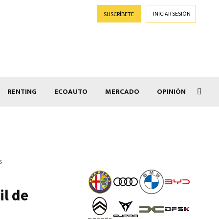
INICIAR SESIÓN
SUSCRÍBETE
RENTING
ECOAUTO
MERCADO
OPINIÓN
Goti
s
il de