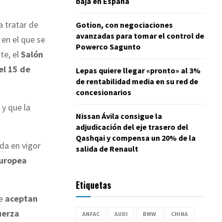
baja en España
 tratar de
Gotion, con negociaciones
avanzadas para tomar el control de
 en el que se
Powerco Sagunto
te, el
Salón
 el 15 de
Lepas quiere llegar «pronto» al 3%
de rentabilidad media en su red de
concesionarios
y que la
Nissan Ávila consigue la
adjudicación del eje trasero del
Qashqai y compensa un 20% de la
da en vigor
salida de Renault
Europea
Etiquetas
ue
aceptan
uerza
ANFAC
AUDI
BMW
CHINA