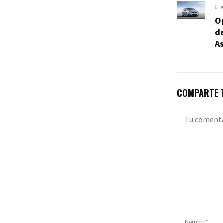
O
d
As
COMPARTE T