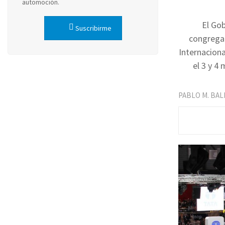
automoción.
El Gob
Suscribirme
congregac
Internaciona
el 3 y 4
PABLO M. BA