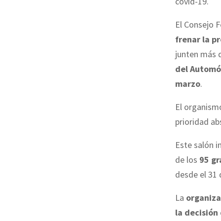
covid-19.
El Consejo F
frenar la p
junten más d
del Automó
marzo
.
El organism
prioridad ab
Este salón i
de los
95 g
desde el 31 
La
organiza
la decisión