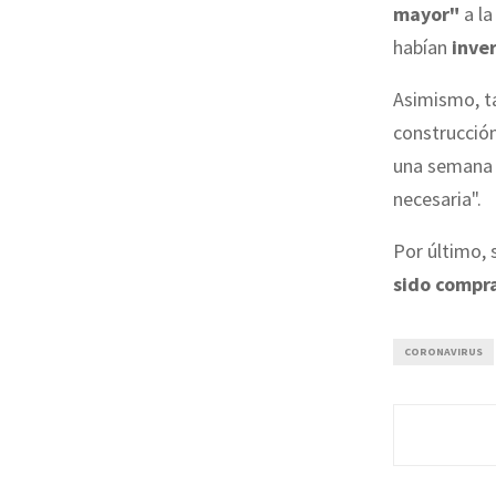
mayor"
a la
habían
inve
Asimismo, ta
construcció
una semana 
necesaria".
Por último,
sido compr
CORONAVIRUS