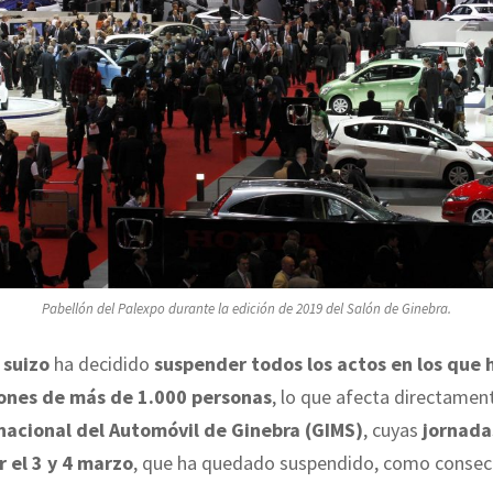
Pabellón del Palexpo durante la edición de 2019 del Salón de Ginebra.
 suizo
ha decidido
suspender todos los actos en los que 
ones de más de 1.000 personas
, lo que afecta directament
nacional del Automóvil de Ginebra (GIMS)
, cuyas
jornada
r el 3 y 4 marzo
, que ha quedado suspendido, como consec