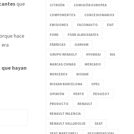
icantes
que
CITROËN
COMISIÓN EUROPEA
COMPONENTES
CONCESIONARIOS
EMISIONES
FACONAUTO
FIAT
FORD
FORD ALMUSSAFES
porque hace
 era
FÁBRICAS
GANVAM
GRUPO RENAULT
HYUNDAI
KIA
MARCAS CHINAS
MERCADO
s que hayan
MERCEDES
NISSAN
NISSAN BARCELONA
OPEL
OPINIÓN
PERTE
PEUGEOT
PRODUCTO
RENAULT
RENAULT PALENCIA
RENAULT VALLADOLID
SEAT
SEAT MARTORELL
SEGURIDAD VIAL