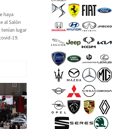
ue haya
e al Salón
 tenían lugar
covid-19.