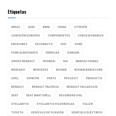
Etiquetas
ANFAC
AUDI
BMW
CHINA
CITROËN
COMISIÓN EUROPEA
COMPONENTES
CONCESIONARIOS
EMISIONES
FACONAUTO
FIAT
FORD
FORD ALMUSSAFES
FÁBRICAS
GANVAM
GRUPO RENAULT
HYUNDAI
KIA
MARCAS CHINAS
MERCADO
MERCEDES
NISSAN
NISSAN BARCELONA
OPEL
OPINIÓN
PERTE
PEUGEOT
PRODUCTO
RENAULT
RENAULT PALENCIA
RENAULT VALLADOLID
SEAT
SEAT MARTORELL
SEGURIDAD VIAL
STELLANTIS
STELLANTIS FIGUERUELAS
TALLER
TOYOTA
VEHÍCULO DE OCASIÓN
VEHÍCULO ELÉCTRICO