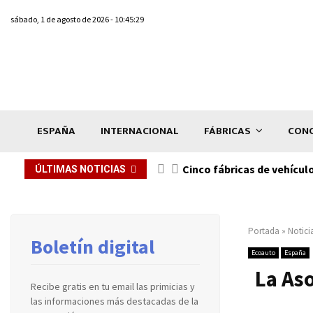
sábado, 1 de agosto de 2026 - 10:45:29
ESPAÑA
INTERNACIONAL
FÁBRICAS
CONC
n de...
Cinco fábricas de vehícul
ÚLTIMAS NOTICIAS
Portada
»
Notici
Boletín digital
Ecoauto
España
La As
Recibe gratis en tu email las primicias y
las informaciones más destacadas de la