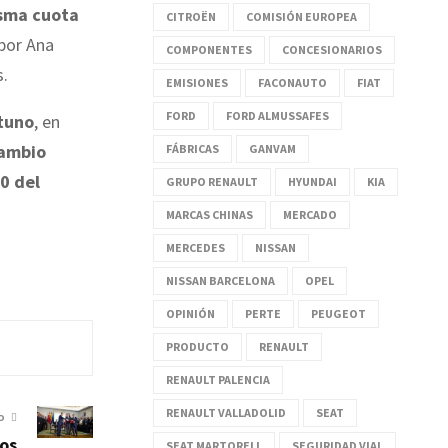
isma cuota
CITROËN
COMISIÓN EUROPEA
 por Ana
COMPONENTES
CONCESIONARIOS
s.
EMISIONES
FACONAUTO
FIAT
FORD
FORD ALMUSSAFES
tuno
, en
ambio
FÁBRICAS
GANVAM
0 del
GRUPO RENAULT
HYUNDAI
KIA
MARCAS CHINAS
MERCADO
MERCEDES
NISSAN
NISSAN BARCELONA
OPEL
OPINIÓN
PERTE
PEUGEOT
PRODUCTO
RENAULT
RENAULT PALENCIA
RENAULT VALLADOLID
SEAT
O
los
SEAT MARTORELL
SEGURIDAD VIAL