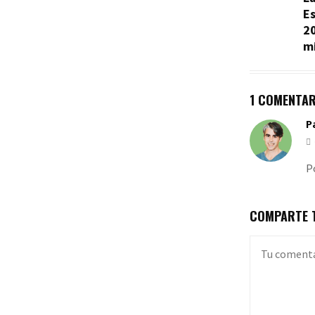
E
20
mi
1 COMENTAR
P
P
COMPARTE T