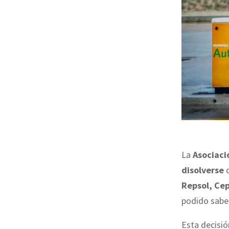
La
Asociaci
disolverse
d
Repsol, Cep
podido sab
Esta decisi