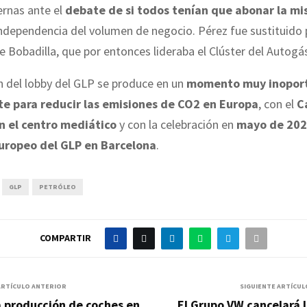
ernas ante el
debate de si todos tenían que abonar la m
independencia del volumen de negocio. Pérez fue sustituido
 Bobadilla, que por entonces lideraba el Clúster del Autogá
n del lobby del GLP se produce en un
momento muy inopor
e para reducir las emisiones de CO2 en Europa
, con el
C
n el centro mediático
y con la celebración en
mayo de 202
uropeo del GLP en Barcelona
.
GLP
PETRÓLEO
COMPARTIR
ARTÍCULO ANTERIOR
SIGUIENTE ARTÍCUL
 producción de coches en
El Grupo VW cancelará 