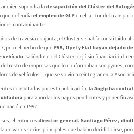
 también supondrá la
desaparición del Clúster del Autogá
n que defendía
el empleo de GLP
en el sector del transport
siones contaminantes.
ños de travesía conjunta, el Clúster se había constituido al
17, pero el hecho de que
PSA, Opel y Fiat hayan dejado de
e vehículo
, saliéndose del Clúster, dejó sin financiación la e
 del resto de empresas que lo conformaban son pymes, co
res de vehículos— que se volvió a reintegrar en la Asociaci
entes consultadas por esta publicación,
la Aoglp ha contra
quidadora
para abordar los pagos pendientes y poner fin así
ue nació en 1997.
ses, el entonces
director general, Santiago Pérez, dimit
lida de varios socios principales que habían decidido irse, por