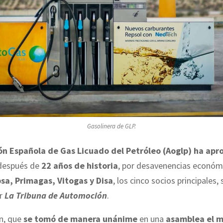
Gasolinera de GLP.
ón Española de Gas Licuado del Petróleo (Aoglp) ha ap
espués de
22 años de historia
, por desavenencias económ
sa, Primagas, Vitogas y Disa
, los cinco socios principales,
er
La Tribuna de Automoción
.
ón, que
se tomó de manera unánime
en una
asamblea el m