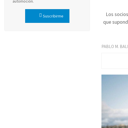
automoción.
Los socios
Suscribirme
que supondr
PABLO M. BA