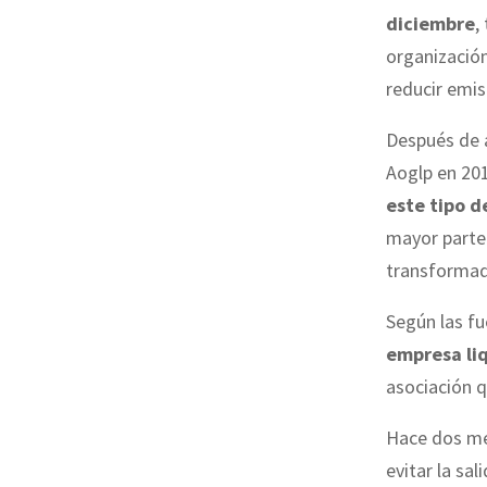
diciembre
,
organizació
reducir emi
Después de a
Aoglp en 20
este tipo d
mayor parte
transformado
Según las fu
empresa li
asociación q
Hace dos me
evitar la sa