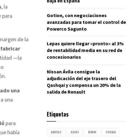
baja en España
s
, la
Gotion, con negociaciones
e para
avanzadas para tomar el control de
Powerco Sagunto
 margen de la
Lepas quiere llegar «pronto» al 3%
 fabricar
de rentabilidad media en su red de
concesionarios
ntidad —la
mo
Nissan Ávila consigue la
ón.
adjudicación del eje trasero del
Qashqai y compensa un 20% de la
tado una
salida de Renault
 a una
Etiquetas
ió
para
que había
ANFAC
AUDI
BMW
CHINA