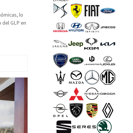
nómicas, lo
o del GLP en