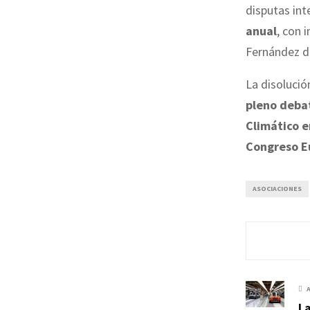
disputas int
anual
, con 
Fernández de
La disolució
pleno debat
Climático e
Congreso E
ASOCIACIONES
La