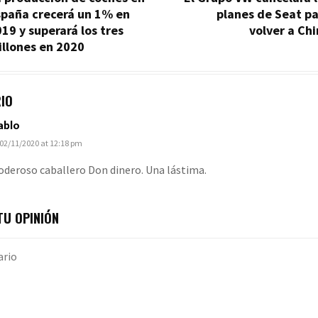
spaña crecerá un 1% en
planes de Seat p
19 y superará los tres
volver a Ch
llones en 2020
IO
ablo
02/11/2020 at 12:18 pm
oderoso caballero Don dinero. Una lástima.
U OPINIÓN