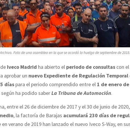
Archivo. Foto de una asamblea en la que se acordó la huelga de septiembre de 2018.
n de
Iveco Madrid
ha abierto el
periodo de consultas
con el
a aprobar un
nuevo Expediente de Regulación Temporal
5 días
para el periodo comprendido entre el
1 de enero de 
, según ha podido saber
La Tribuna de Automoción
.
a, entre el 26 de diciembre de 2017 y el 30 de junio de 2020,
 medio
, la factoría de Barajas
acumulará 230 días de regul
 en verano de 2019 han lanzado el nuevo Iveco S-Way, en sus