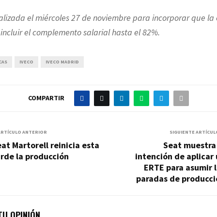
alizada el miércoles 27 de noviembre para incorporar que l
incluir el complemento salarial hasta el 82%.
CAS
IVECO
IVECO MADRID
COMPARTIR
ARTÍCULO ANTERIOR
SIGUIENTE ARTÍCUL
at Martorell reinicia esta
Seat muestra 
rde la producción
intención de aplicar
ERTE para asumir 
paradas de producci
U OPINIÓN