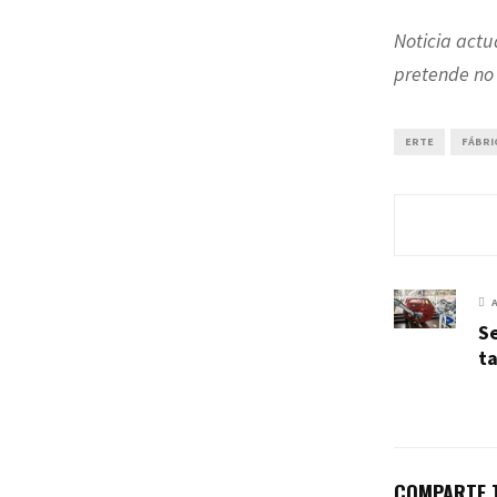
Noticia actu
pretende no 
ERTE
FÁBRI
Se
ta
COMPARTE T