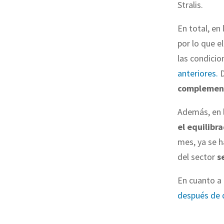
Stralis.
En total, en
por lo que 
las condici
anteriores.
D
complemento
Además, en l
el equilibr
mes, ya se h
del sector
s
En cuanto a
después de 