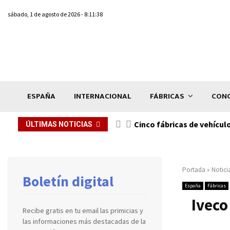
sábado, 1 de agosto de 2026 - 8:11:38
ESPAÑA
INTERNACIONAL
FÁBRICAS
CONC
n de...
Cinco fábricas de vehícul
ÚLTIMAS NOTICIAS
Portada
»
Notici
Boletín digital
España
Fábricas
Iveco
Recibe gratis en tu email las primicias y
las informaciones más destacadas de la