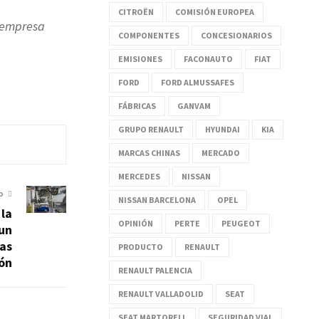
CITROËN
COMISIÓN EUROPEA
a empresa
COMPONENTES
CONCESIONARIOS
EMISIONES
FACONAUTO
FIAT
FORD
FORD ALMUSSAFES
FÁBRICAS
GANVAM
GRUPO RENAULT
HYUNDAI
KIA
MARCAS CHINAS
MERCADO
MERCEDES
NISSAN
O
NISSAN BARCELONA
OPEL
la
OPINIÓN
PERTE
PEUGEOT
 un
las
PRODUCTO
RENAULT
ón
RENAULT PALENCIA
RENAULT VALLADOLID
SEAT
SEAT MARTORELL
SEGURIDAD VIAL