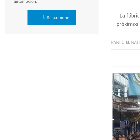
automoción.
La fábri
Suscribirme
próximos 
PABLO M. BA