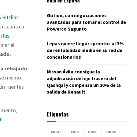
baja en España
Gotion, con negociaciones
y
60 días
—,
avanzadas para tomar el control de
En cuanto a
Powerco Sagunto
n las
Lepas quiere llegar «pronto» al 3%
inar el
de rentabilidad media en su red de
tado.
concesionarios
ha rebajado
Nissan Ávila consigue la
ese mismo
adjudicación del eje trasero del
Qashqai y compensa un 20% de la
gún fuentes
salida de Renault
momento,
Etiquetas
0
.
ANFAC
AUDI
BMW
CHINA