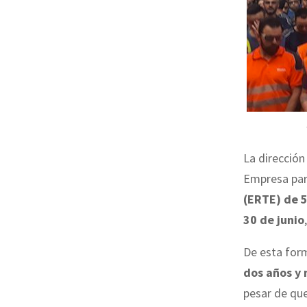
La direcció
Empresa par
(ERTE) de 5
30 de junio
De esta form
dos años y
pesar de que