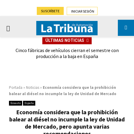
SUSCRÍBETE
INICIAR SESIÓN
PRIMARY
ÚLTIMAS NOTICIAS
MENU
 las
Cinco fábricas de vehículos cierran el semestre con
G
ión
producción a la baja en España
Portada
»
Noticias
»
Economía considera que la prohibición
balear al diésel no incumple la ley de Unidad de Mercado
Ecoauto
España
Economía considera que la prohibición
balear al diésel no incumple la ley de Unidad
de Mercado, pero apunta varias
recomendaciones