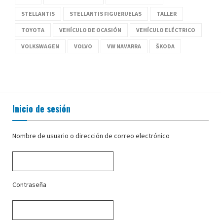
STELLANTIS
STELLANTIS FIGUERUELAS
TALLER
TOYOTA
VEHÍCULO DE OCASIÓN
VEHÍCULO ELÉCTRICO
VOLKSWAGEN
VOLVO
VW NAVARRA
ŠKODA
Inicio de sesión
Nombre de usuario o dirección de correo electrónico
Contraseña