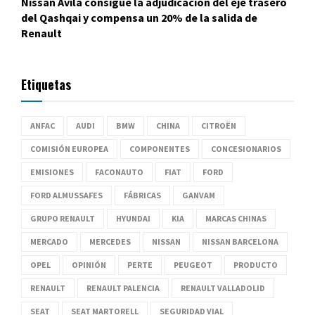
Nissan Ávila consigue la adjudicación del eje trasero
del Qashqai y compensa un 20% de la salida de
Renault
Etiquetas
ANFAC
AUDI
BMW
CHINA
CITROËN
COMISIÓN EUROPEA
COMPONENTES
CONCESIONARIOS
EMISIONES
FACONAUTO
FIAT
FORD
FORD ALMUSSAFES
FÁBRICAS
GANVAM
GRUPO RENAULT
HYUNDAI
KIA
MARCAS CHINAS
MERCADO
MERCEDES
NISSAN
NISSAN BARCELONA
OPEL
OPINIÓN
PERTE
PEUGEOT
PRODUCTO
RENAULT
RENAULT PALENCIA
RENAULT VALLADOLID
SEAT
SEAT MARTORELL
SEGURIDAD VIAL