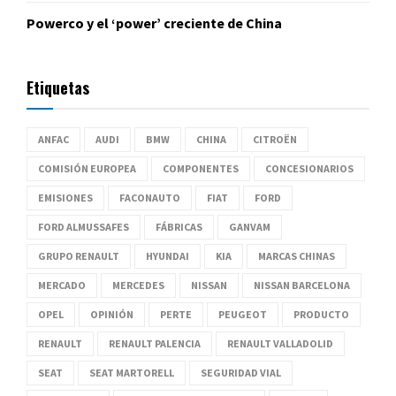
Powerco y el ‘power’ creciente de China
Etiquetas
ANFAC
AUDI
BMW
CHINA
CITROËN
COMISIÓN EUROPEA
COMPONENTES
CONCESIONARIOS
EMISIONES
FACONAUTO
FIAT
FORD
FORD ALMUSSAFES
FÁBRICAS
GANVAM
GRUPO RENAULT
HYUNDAI
KIA
MARCAS CHINAS
MERCADO
MERCEDES
NISSAN
NISSAN BARCELONA
OPEL
OPINIÓN
PERTE
PEUGEOT
PRODUCTO
RENAULT
RENAULT PALENCIA
RENAULT VALLADOLID
SEAT
SEAT MARTORELL
SEGURIDAD VIAL