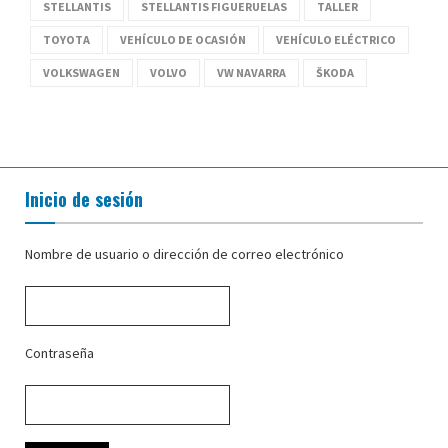
STELLANTIS
STELLANTIS FIGUERUELAS
TALLER
TOYOTA
VEHÍCULO DE OCASIÓN
VEHÍCULO ELÉCTRICO
VOLKSWAGEN
VOLVO
VW NAVARRA
ŠKODA
Inicio de sesión
Nombre de usuario o dirección de correo electrónico
Contraseña