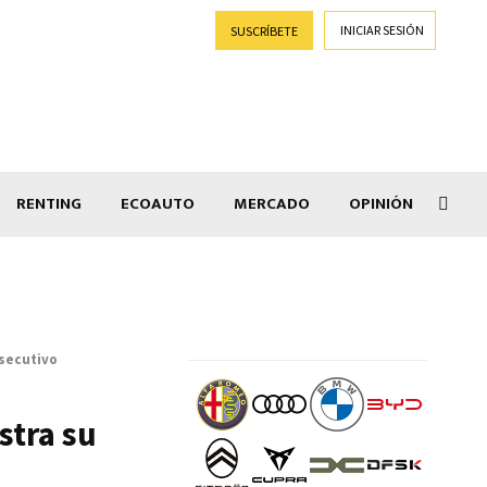
INICIAR SESIÓN
SUSCRÍBETE
RENTING
ECOAUTO
MERCADO
OPINIÓN
Goti
nsecutivo
stra su