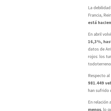
La debilida
Francia, Rei
está hacien
En abril vol
16,3%, has
datos de An
rojos: los t
todoterrenos
Respecto al
981.449 ve
han sufrido
En relación 
menos
, lo 