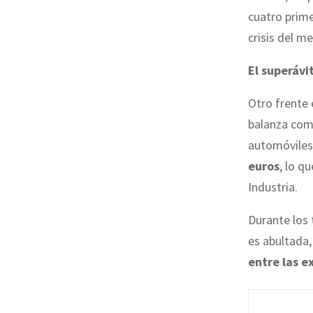
cuatro prime
crisis del m
El superávi
Otro frente 
balanza come
automóviles
euros
, lo q
Industria.
Durante los 
es abultada
entre las e