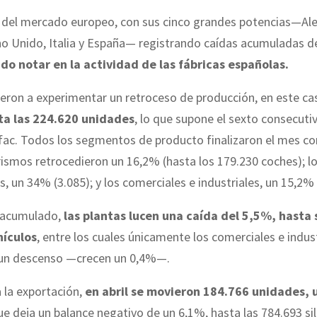
d del mercado europeo, con sus cinco grandes potencias—Al
no Unido, Italia y España— registrando caídas acumuladas d
do notar en la actividad de las fábricas españolas.
vieron a experimentar un retroceso de producción, en este c
ta las 224.620 unidades
, lo que supone el sexto consecuti
fac. Todos los segmentos de producto finalizaron el mes c
urismos retrocedieron un 16,2% (hasta los 179.230 coches); l
, un 34% (3.085); y los comerciales e industriales, un 15,2% 
 acumulado,
las plantas lucen una caída del 5,5%, hasta
hículos
, entre los cuales únicamente los comerciales e indus
 un descenso —crecen un 0,4%—.
a la exportación,
en abril se movieron 184.766 unidades,
que deja un balance negativo de un 6,1%, hasta las 784.693 sil