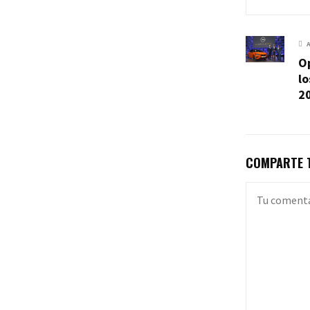
O
lo
2
COMPARTE T