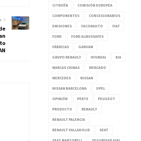
CITROËN
COMISIÓN EUROPEA
COMPONENTES
CONCESIONARIOS
O
EMISIONES
FACONAUTO
FIAT
de
an
FORD
FORD ALMUSSAFES
to
FÁBRICAS
GANVAM
 AN
GRUPO RENAULT
HYUNDAI
KIA
MARCAS CHINAS
MERCADO
MERCEDES
NISSAN
NISSAN BARCELONA
OPEL
OPINIÓN
PERTE
PEUGEOT
PRODUCTO
RENAULT
RENAULT PALENCIA
RENAULT VALLADOLID
SEAT
SEAT MARTORELL
SEGURIDAD VIAL