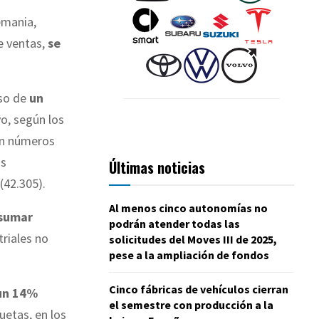
emania,
e ventas,
se
aso de
un
vo, según los
on números
os
Últimas noticias
(42.305).
Al menos cinco autonomías no
 sumar
podrán atender todas las
triales no
solicitudes del Moves III de 2025,
pese a la ampliación de fondos
Cinco fábricas de vehículos cierran
 un 14%
el semestre con producción a la
uetas, en los