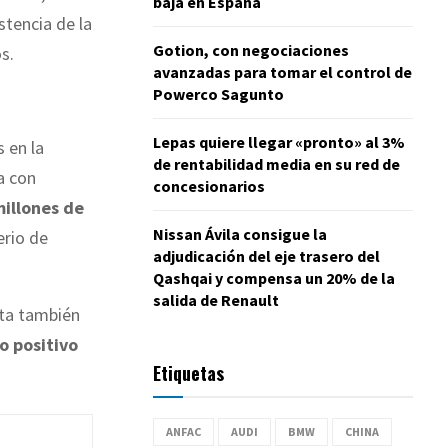
baja en España
stencia de la
Gotion, con negociaciones
s.
avanzadas para tomar el control de
Powerco Sagunto
Lepas quiere llegar «pronto» al 3%
s en la
de rentabilidad media en su red de
a con
concesionarios
millones de
Nissan Ávila consigue la
erio de
adjudicación del eje trasero del
Qashqai y compensa un 20% de la
salida de Renault
sta también
o positivo
Etiquetas
ANFAC
AUDI
BMW
CHINA