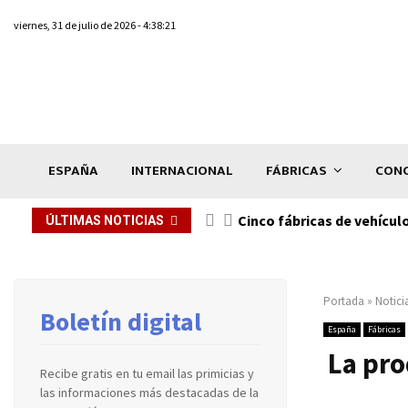
viernes, 31 de julio de 2026 - 4:38:21
ESPAÑA
INTERNACIONAL
FÁBRICAS
CONC
n de...
Cinco fábricas de vehícul
ÚLTIMAS NOTICIAS
Portada
»
Notici
Boletín digital
España
Fábricas
La pro
Recibe gratis en tu email las primicias y
las informaciones más destacadas de la