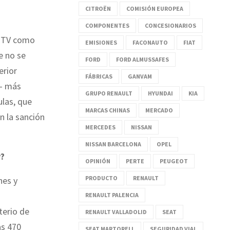
CITROËN
COMISIÓN EUROPEA
COMPONENTES
CONCESIONARIOS
 ITV como
EMISIONES
FACONAUTO
FIAT
e no se
FORD
FORD ALMUSSAFES
erior
FÁBRICAS
GANVAM
o— más
GRUPO RENAULT
HYUNDAI
KIA
ulas, que
MARCAS CHINAS
MERCADO
n la sanción
MERCEDES
NISSAN
NISSAN BARCELONA
OPEL
y?
OPINIÓN
PERTE
PEUGEOT
PRODUCTO
RENAULT
nes y
RENAULT PALENCIA
terio de
RENAULT VALLADOLID
SEAT
as 470
SEAT MARTORELL
SEGURIDAD VIAL