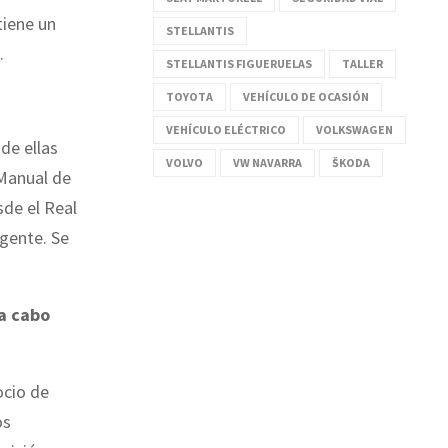
tiene un
STELLANTIS
.
STELLANTIS FIGUERUELAS
TALLER
TOYOTA
VEHÍCULO DE OCASIÓN
VEHÍCULO ELÉCTRICO
VOLKSWAGEN
de ellas
VOLVO
VW NAVARRA
ŠKODA
 Manual de
sde el Real
igente. Se
 a cabo
ocio de
os