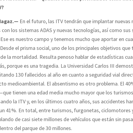
V?
 Magaz.—
En el futuro, las ITV tendrán que implantar nuevas
s con los sistemas ADAS y nuevas tecnologías, así como sus
n. Ese es nuestro campo y tenemos mucho que aportar en cua
 Desde el prisma social, uno de los principales objetivos qu
 de la mortalidad. Resulta penoso hablar de estadísticas cu
ás, porque es una tragedia. La Universidad Carlos III demost
itando 130 fallecidos al año en cuanto a seguridad vial direc
cto medioambiental. El absentismo es otro problema. El 40
—que tienen una edad media mucho mayor que los turismo
ando la ITV y, en los últimos cuatro años, sus accidentes ha
n 41%. En total, entre turismos, furgonetas, ciclomotores 
ando de casi siete millones de vehículos que están sin pasa
dentro del parque de 30 millones.