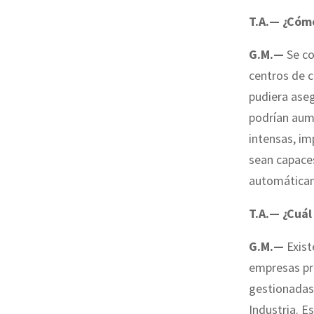
T.A.— ¿Cómo
G.M.—
Se co
centros de c
pudiera aseg
podrían aum
intensas, im
sean capaces
automática
T.A.— ¿Cuál
G.M.—
Exist
empresas pr
gestionadas,
Industria. E