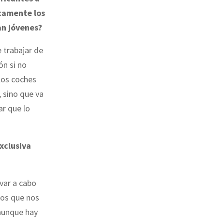
icamente los
an jóvenes?
 trabajar de
ón si no
 los coches
 sino que va
ar que lo
xclusiva
var a cabo
los que nos
 aunque hay