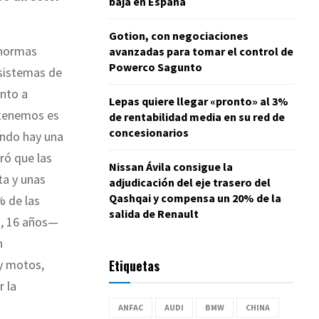
baja en España
Gotion, con negociaciones
 normas
avanzadas para tomar el control de
Powerco Sagunto
 sistemas de
nto a
Lepas quiere llegar «pronto» al 3%
e tenemos es
de rentabilidad media en su red de
concesionarios
ando hay una
ró que las
Nissan Ávila consigue la
ta y unas
adjudicación del eje trasero del
Qashqai y compensa un 20% de la
% de las
salida de Renault
s, 16 años—
n
Etiquetas
y motos,
r la
ANFAC
AUDI
BMW
CHINA