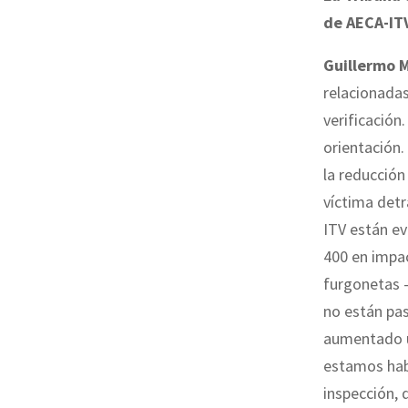
de AECA-IT
Guillermo
relacionada
verificació
orientación.
la reducción
víctima detr
ITV están ev
400 en impa
furgonetas 
no están pas
aumentado u
estamos habl
inspección, 