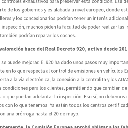
controles exhaustivos para preservar esta condición. Esa de
te de los gobiernos y es alabada a nivel europeo, donde es
alleres y los concesionarios podrían tener un interés adicional
la inspección, muchos piden la facultad de poder realizar las 
 también podrían reparar los coches.
valoración hace del Real Decreto 920, activo desde 201
 se puede mejorar. El 920 ha dado unos pasos muy importan
e en lo que respecta al control de emisiones en vehículos Eu
erta a la vía electrónica, la conexión a la centralita y los ADA
 condiciones para los clientes, permitiendo que cambien de
s o que puedan adelantar la inspección. Eso sí, no debemos 
 con lo que tenemos. Ya están todos los centros certifica
on una prórroga hasta el 20 de mayo.
ntemente, la Comisión Europea aprobó obligar a los fab