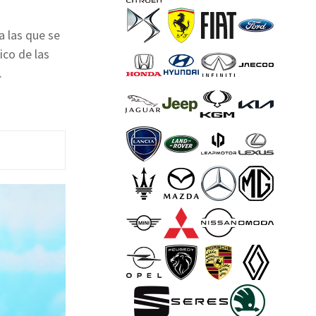
a las que se
ico de las
.