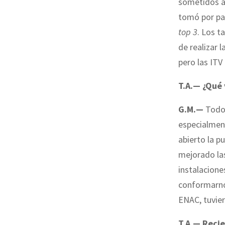
sometidos a 
tomó por par
top 3
. Los t
de realizar 
pero las ITV
T.A.— ¿Qué 
G.M.—
Todo
especialment
abierto la pu
mejorado las
instalacione
conformarnos
ENAC, tuvier
T.A.— Recie