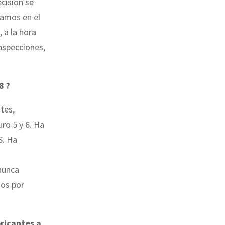
cisión se
tamos en el
, a la hora
inspecciones,
8 ?
tes,
ro 5 y 6. Ha
S. Ha
nunca
dos por
ricantes a