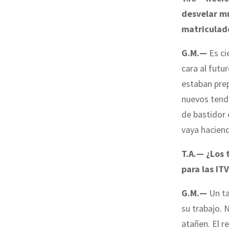
desvelar mu
matriculado
G.M.—
Es ci
cara al futu
estaban prep
nuevos tendr
de bastidor 
vaya hacien
T.A.— ¿Los 
para las IT
G.M.—
Un ta
su trabajo. 
atañen. El r