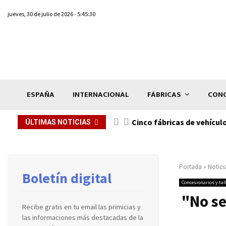
jueves, 30 de julio de 2026 - 5:45:30
ESPAÑA
INTERNACIONAL
FÁBRICAS
CONC
n de...
Cinco fábricas de vehícul
ÚLTIMAS NOTICIAS
Portada
»
Notici
Boletín digital
Concesionarios y tal
"No se
Recibe gratis en tu email las primicias y
las informaciones más destacadas de la