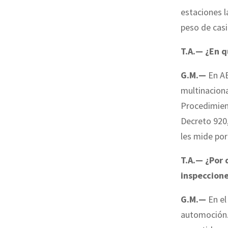
estaciones l
peso de casi
T.A.— ¿En q
G.M.—
En A
multinaciona
Procedimient
Decreto 920,
les mide por
T.A.— ¿Por 
inspeccion
G.M.—
En el
automoción.