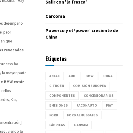
W España. “Hay
Salir con 'la fresca'
Carcoma
es el desempeño
Powerco y el ‘power’ creciente de
el peor
China
aban que
tos revocados
.
Etiquetas
 proceso ha
y la mayor parte
ANFAC
AUDI
BMW
CHINA
 de BMW están
CITROËN
COMISIÓN EUROPEA
e ellos
COMPONENTES
CONCESIONARIOS
edes, Kia,
EMISIONES
FACONAUTO
FIAT
FORD
FORD ALMUSSAFES
concentración]
FÁBRICAS
GANVAM
eso
, viendo la