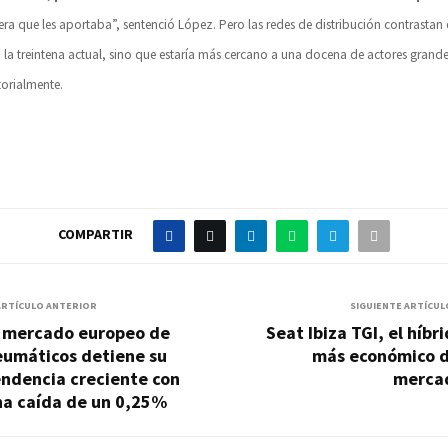
iera que les aportaba”, sentenció López. Pero las redes de distribución contrastan
 la treintena actual, sino que estaría más cercano a una docena de actores grande
torialmente.
COMPARTIR
ARTÍCULO ANTERIOR
SIGUIENTE ARTÍCUL
l mercado europeo de
Seat Ibiza TGI, el híbr
eumáticos detiene su
más económico d
endencia creciente con
merca
na caída de un 0,25%