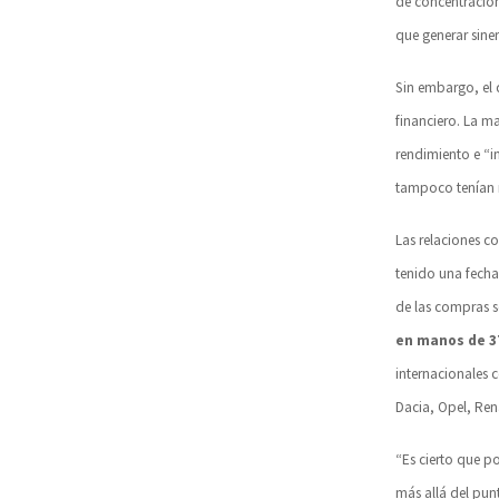
de concentración
que generar sinerg
Sin embargo, el d
financiero. La m
rendimiento e “i
tampoco tenían 
Las relaciones c
tenido una fecha
de las compras s
en manos de 3
internacionales 
Dacia, Opel, Ren
“Es cierto que p
más allá del pun