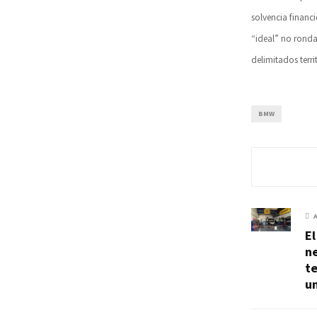
solvencia financ
“ideal” no ronda
delimitados terri
BMW
E
n
t
u