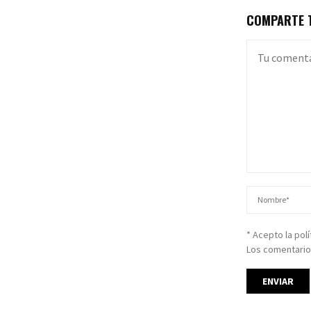
COMPARTE T
* Acepto la pol
Los comentario