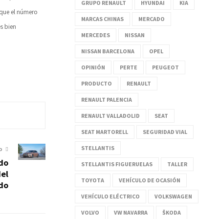
GRUPO RENAULT
HYUNDAI
KIA
 que el número
MARCAS CHINAS
MERCADO
s bien
MERCEDES
NISSAN
NISSAN BARCELONA
OPEL
OPINIÓN
PERTE
PEUGEOT
PRODUCTO
RENAULT
RENAULT PALENCIA
RENAULT VALLADOLID
SEAT
SEAT MARTORELL
SEGURIDAD VIAL
STELLANTIS
O
ido
STELLANTIS FIGUERUELAS
TALLER
el
TOYOTA
VEHÍCULO DE OCASIÓN
do
VEHÍCULO ELÉCTRICO
VOLKSWAGEN
VOLVO
VW NAVARRA
ŠKODA