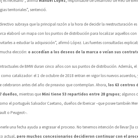
] es necesario”, afirma
Manuel López
, responsable de Desarrollo de Red de BM
ias territoriales”, sentenció.
irectivo subraya que la principal razón a la hora de decidir la reestructuración 
arca elaboró un mapa con los puntos de distribución para localizar aquellos con 
nvitarles a estudiar la adquisición”, afirmó López. Las fuentes consultadas explic
mucha elección:
o accedían a los deseos de la marca o veían sus contra
ontractuales de BMW duran cinco años con sus puntos de distribución. Además, el
 como catalizador: el 1 de octubre de 2018 entran en vigor los nuevos acuerdos, 
e celebraron antes del año de preaviso que contemplan. Ahora,
los 63 centros
7 dueños
, mientras que
Mini tiene 53 repartidos entre 28 grupos
; algunos d
como el portugués Salvador Caetano, dueños de Ibericar –que posee también Merc
ault o Peugeot–.
onerle una fecha ayuda a engrasar el proceso. No tenemos intención de llevar [la 
to actual,
pero muchos concesionarios decidieron continuar con el proc