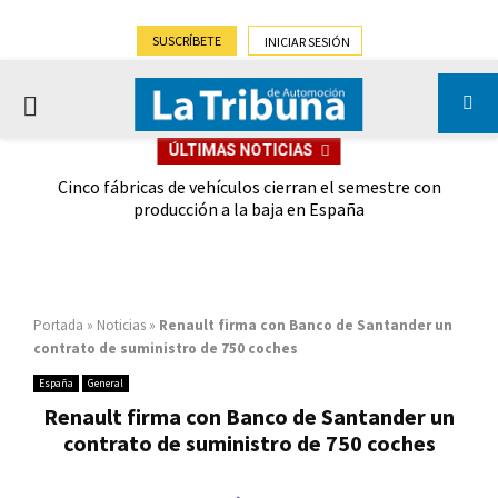
SUSCRÍBETE
INICIAR SESIÓN
PRIMARY
ÚLTIMAS NOTICIAS
MENU
 las
Cinco fábricas de vehículos cierran el semestre con
G
ión
producción a la baja en España
Portada
»
Noticias
»
Renault firma con Banco de Santander un
contrato de suministro de 750 coches
España
General
Renault firma con Banco de Santander un
contrato de suministro de 750 coches