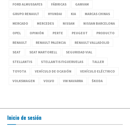
FORD ALMUSSAFES
FÁBRICAS
GANVAM
GRUPO RENAULT
HYUNDAI
KIA
MARCAS CHINAS
MERCADO
MERCEDES
NISSAN
NISSAN BARCELONA
OPEL
OPINIÓN
PERTE
PEUGEOT
PRODUCTO
RENAULT
RENAULT PALENCIA
RENAULT VALLADOLID
SEAT
SEAT MARTORELL
SEGURIDAD VIAL
STELLANTIS
STELLANTIS FIGUERUELAS
TALLER
TOYOTA
VEHÍCULO DE OCASIÓN
VEHÍCULO ELÉCTRICO
VOLKSWAGEN
VOLVO
VW NAVARRA
ŠKODA
Inicio de sesión