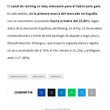
El
canal de renting es muy relevante para el fabricante galo
.
En este sentido,
es la primera marca del mercado en España
,
con un crecimiento acumulado
hasta octubre del 15,03%
, según
datos de la Asociación Española del Renting. En el top 10 de modelos
comercializados a través de esta tipología de alquiler a largo plazo,
Renault tiene tres: el Kangoo, que ocupa la segunda plaza y registra
un alza acumulada del 4,78%; el Clio, tercero (+21,2%); y el Mégane,
sexto (+27,48%).
FINANCIACIÓN
MERCADO
RENAULT
COMPARTIR
ARTÍCULO ANTERIOR