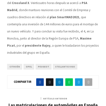
del
Crossland X
. Veinticuatro horas después se acercó a
PSA
Madrid
, donde mantuvo reuniones con el Comité de Empresa y
cuadros directivos en relación al
plan SmartMAD2021
, que
contempla una inversión de 144 millones de euros para el montaje de
un nuevo vehículo. Y para concluir su visita fue recibido, el 4, en La
Moncloa, junto al director de la Región Europa de PSA,
Maxime
Picat
, por el
presidente Rajoy
, a quien le trasladaron los proyectos
industriales del grupo en España.
CITROËN
OPEL
PEUGEOT
STELLANTIS VIGO
COMPARTIR
ARTÍCULO ANTERIOR
Las matriculaciones de automóviles en España