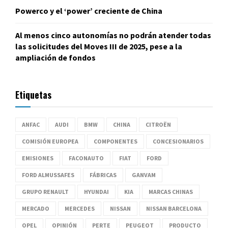
Powerco y el ‘power’ creciente de China
Al menos cinco autonomías no podrán atender todas
las solicitudes del Moves III de 2025, pese a la
ampliación de fondos
Etiquetas
ANFAC
AUDI
BMW
CHINA
CITROËN
COMISIÓN EUROPEA
COMPONENTES
CONCESIONARIOS
EMISIONES
FACONAUTO
FIAT
FORD
FORD ALMUSSAFES
FÁBRICAS
GANVAM
GRUPO RENAULT
HYUNDAI
KIA
MARCAS CHINAS
MERCADO
MERCEDES
NISSAN
NISSAN BARCELONA
OPEL
OPINIÓN
PERTE
PEUGEOT
PRODUCTO