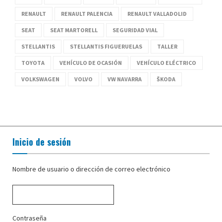
RENAULT
RENAULT PALENCIA
RENAULT VALLADOLID
SEAT
SEAT MARTORELL
SEGURIDAD VIAL
STELLANTIS
STELLANTIS FIGUERUELAS
TALLER
TOYOTA
VEHÍCULO DE OCASIÓN
VEHÍCULO ELÉCTRICO
VOLKSWAGEN
VOLVO
VW NAVARRA
ŠKODA
Inicio de sesión
Nombre de usuario o dirección de correo electrónico
Contraseña