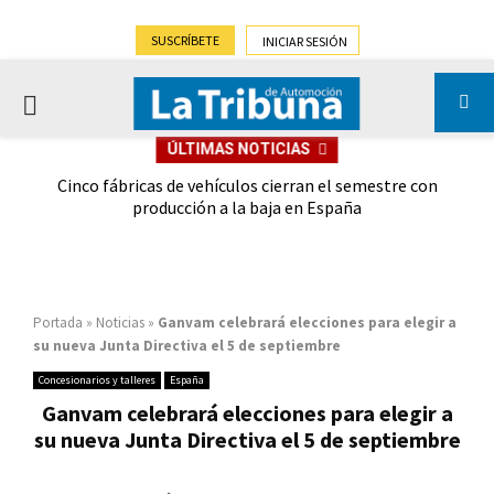
SUSCRÍBETE
INICIAR SESIÓN
PRIMARY
ÚLTIMAS NOTICIAS
MENU
 las
Cinco fábricas de vehículos cierran el semestre con
G
ión
producción a la baja en España
Portada
»
Noticias
»
Ganvam celebrará elecciones para elegir a
su nueva Junta Directiva el 5 de septiembre
Concesionarios y talleres
España
Ganvam celebrará elecciones para elegir a
su nueva Junta Directiva el 5 de septiembre