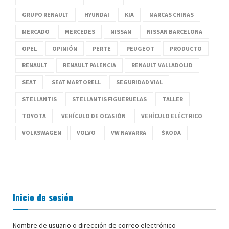
GRUPO RENAULT
HYUNDAI
KIA
MARCAS CHINAS
MERCADO
MERCEDES
NISSAN
NISSAN BARCELONA
OPEL
OPINIÓN
PERTE
PEUGEOT
PRODUCTO
RENAULT
RENAULT PALENCIA
RENAULT VALLADOLID
SEAT
SEAT MARTORELL
SEGURIDAD VIAL
STELLANTIS
STELLANTIS FIGUERUELAS
TALLER
TOYOTA
VEHÍCULO DE OCASIÓN
VEHÍCULO ELÉCTRICO
VOLKSWAGEN
VOLVO
VW NAVARRA
ŠKODA
Inicio de sesión
Nombre de usuario o dirección de correo electrónico