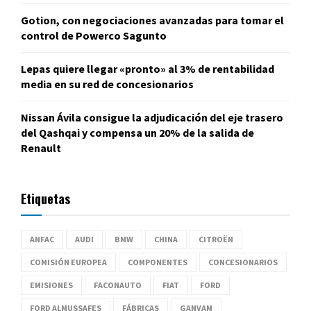
Gotion, con negociaciones avanzadas para tomar el
control de Powerco Sagunto
Lepas quiere llegar «pronto» al 3% de rentabilidad
media en su red de concesionarios
Nissan Ávila consigue la adjudicación del eje trasero
del Qashqai y compensa un 20% de la salida de
Renault
Etiquetas
ANFAC
AUDI
BMW
CHINA
CITROËN
COMISIÓN EUROPEA
COMPONENTES
CONCESIONARIOS
EMISIONES
FACONAUTO
FIAT
FORD
FORD ALMUSSAFES
FÁBRICAS
GANVAM