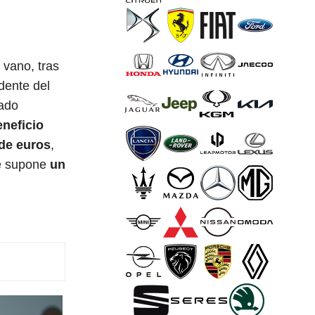
 vano, tras
dente del
ado
eneficio
 de euros
,
ue supone
un