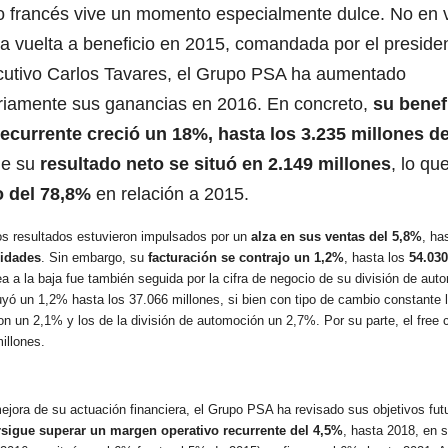
o francés vive un momento especialmente dulce. No en v
a vuelta a beneficio en 2015, comandada por el presiden
cutivo Carlos Tavares, el Grupo PSA ha aumentado
ariamente sus ganancias en 2016. En concreto,
su benef
recurrente creció un 18%, hasta los 3.235 millones d
ue su
resultado neto se situó en 2.149 millones
, lo q
 del 78,8%
en relación a 2015.
s resultados estuvieron impulsados por un
alza en sus ventas del 5,8%
, ha
nidades
. Sin embargo, su
facturación se contrajo un 1,2%
, hasta los
54.030
ea a la baja fue también seguida por la cifra de negocio de su división de aut
yó un 1,2% hasta los 37.066 millones, si bien con tipo de cambio constante l
n un 2,1% y los de la división de automoción un 2,7%. Por su parte, el free 
illones.
mejora de su actuación financiera, el Grupo PSA ha revisado sus objetivos fut
rsigue superar un margen operativo recurrente del 4,5%
, hasta 2018, en s