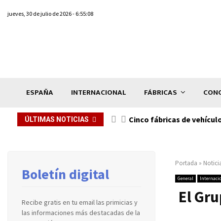
jueves, 30 de julio de 2026 - 6:55:08
ESPAÑA
INTERNACIONAL
FÁBRICAS
CONC
n de...
Cinco fábricas de vehícul
ÚLTIMAS NOTICIAS
Portada
»
Notici
Boletín digital
General
Internaci
El Gru
Recibe gratis en tu email las primicias y
las informaciones más destacadas de la