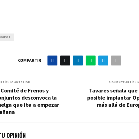
UGEOT
COMPARTIR
ARTÍCULO ANTERIOR
SIGUIENTE ARTÍCUL
 Comité de Frenos y
Tavares señala que
onjuntos desconvoca la
posible implantar O
uelga que iba a empezar
más allá de Euro
añana
U OPINIÓN