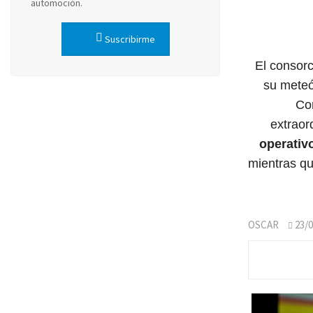
automoción.
Suscribirme
El consorc
su meteó
Co
extraor
operativ
mientras q
OSCAR
23/