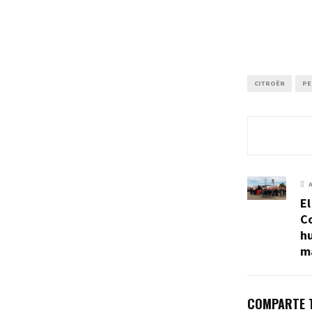
CITROËN
PE
El
C
h
m
COMPARTE T