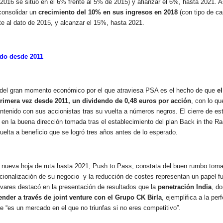
2016 se situó en el 6% frente al 5% de 2015) y afianzar el 6%, hasta 2021. 
consolidar un
crecimiento del 10% en sus ingresos en 2018
(con tipo de c
te al dato de 2015, y alcanzar el 15%, hasta 2021.
ndo desde 2011
del gran momento económico por el que atraviesa PSA es el hecho de que
e
 primera vez desde 2011, un dividendo de 0,48 euros por acción
, con lo qu
enido con sus accionistas tras su vuelta a números negros. El cierre de est
en la buena dirección tomada tras el establecimiento del plan Back in the R
uelta a beneficio que se logró tres años antes de lo esperado.
 nueva hoja de ruta hasta 2021, Push to Pass, constata del buen rumbo tom
nacionalización de su negocio y la reducción de costes representan un papel 
avares destacó en la presentación de resultados que la
penetración India
, d
nder a través de joint venture con el Grupo CK Birla
, ejemplifica a la pe
e “es un mercado en el que no triunfas si no eres competitivo”.