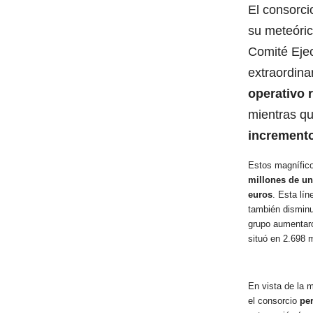
El consorci
su meteóric
Comité Eje
extraordin
operativo 
mientras q
incremento
Estos magnífico
millones de u
euros
. Esta lín
también disminu
grupo aumentaro
situó en 2.698 m
En vista de la 
el consorcio
pe