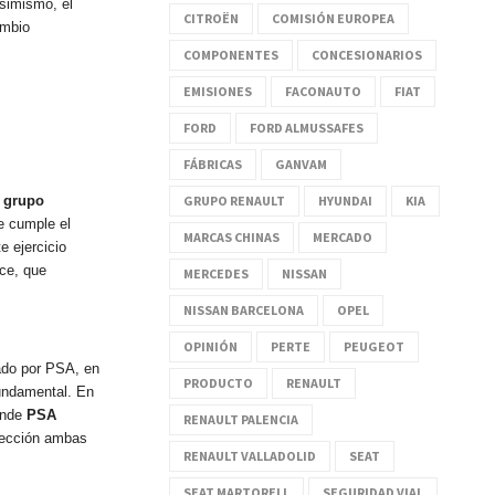
Asimismo, el
CITROËN
COMISIÓN EUROPEA
ambio
COMPONENTES
CONCESIONARIOS
EMISIONES
FACONAUTO
FIAT
FORD
FORD ALMUSSAFES
FÁBRICAS
GANVAM
GRUPO RENAULT
HYUNDAI
KIA
l grupo
e cumple el
MARCAS CHINAS
MERCADO
e ejercicio
ace, que
MERCEDES
NISSAN
NISSAN BARCELONA
OPEL
OPINIÓN
PERTE
PEUGEOT
ado por PSA, en
PRODUCTO
RENAULT
fundamental. En
onde
PSA
RENAULT PALENCIA
rfección ambas
RENAULT VALLADOLID
SEAT
SEAT MARTORELL
SEGURIDAD VIAL