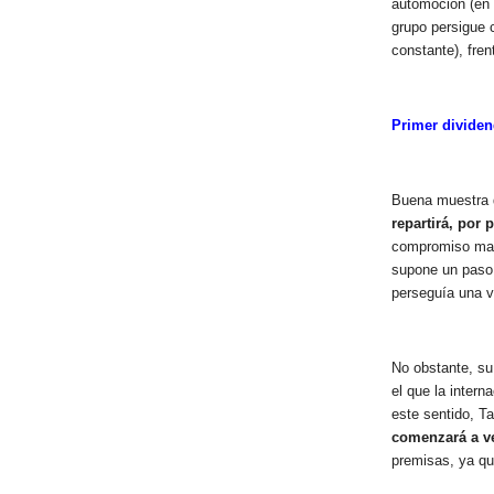
automoción (en 
grupo persigue 
constante), fren
Primer divide
Buena muestra 
repartirá, por
compromiso mant
supone un paso 
perseguía una v
No obstante, su
el que la inter
este sentido, T
comenzará a ve
premisas, ya qu