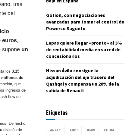
baja en España
ano, tras
te del
Gotion, con negociaciones
avanzadas para tomar el control de
Powerco Sagunto
icio
e euros
,
Lepas quiere llegar «pronto» al 3%
de rentabilidad media en su red de
ue supone
un
concesionarios
Nissan Ávila consigue la
sta los
3,15
adjudicación del eje trasero del
 millones de
Qashqai y compensa un 20% de la
omoción, que
salida de Renault
os ingresos del
cash flow se
Etiquetas
uros. De hecho,
u división de
ANFAC
AUDI
BMW
CHINA