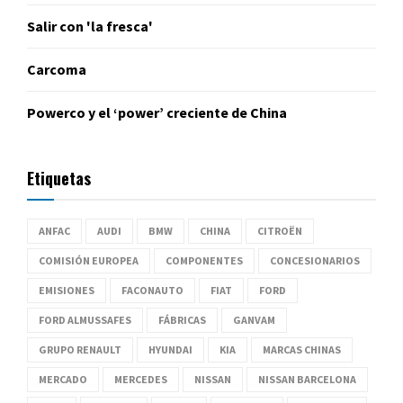
Salir con 'la fresca'
Carcoma
Powerco y el ‘power’ creciente de China
Etiquetas
ANFAC
AUDI
BMW
CHINA
CITROËN
COMISIÓN EUROPEA
COMPONENTES
CONCESIONARIOS
EMISIONES
FACONAUTO
FIAT
FORD
FORD ALMUSSAFES
FÁBRICAS
GANVAM
GRUPO RENAULT
HYUNDAI
KIA
MARCAS CHINAS
MERCADO
MERCEDES
NISSAN
NISSAN BARCELONA