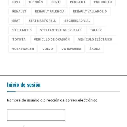
OPEL
OPINIÓN
PERTE
PEUGEOT
PRODUCTO
RENAULT
RENAULT PALENCIA
RENAULT VALLADOLID
SEAT
SEAT MARTORELL
SEGURIDAD VIAL
STELLANTIS
STELLANTIS FIGUERUELAS
TALLER
TOYOTA
VEHÍCULO DE OCASIÓN
VEHÍCULO ELÉCTRICO
VOLKSWAGEN
VOLVO
VW NAVARRA
ŠKODA
Inicio de sesión
Nombre de usuario o dirección de correo electrónico