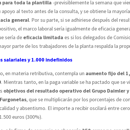
para toda la plantilla
-previsiblemente la semana que vien
 apoyo al texto antes de la consulta, y se obtiene la mayoría
cacia general
. Por su parte, si se adhiriese después del resu
ositivo, el marco laboral sería igualmente de eficacia genera
ue sería de
eficacia limitada
es si los delegados de Comisi
ayor parte de los trabajadores de la planta respalda la prop
 salariales y 1.000 indefinidos
o, en materia retributiva, contempla un
aumento fijo del 
0
. Mientras tanto, en la paga variable se ha pactado que se v
os
objetivos del resultado operativo del Grupo Daimler y
 Furgonetas
, que se multiplicarán por los porcentajes de co
calidad y absentismo. El importe a recibir oscilará entre cer
 1.500 euros (300%).