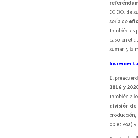
referéndum 
CC.OO. da su
sería de
efi
también es p
caso en el q
suman y la m
Incrementos
El preacuerd
2016 y 202
también a l
división de
producción, 
objetivos) y