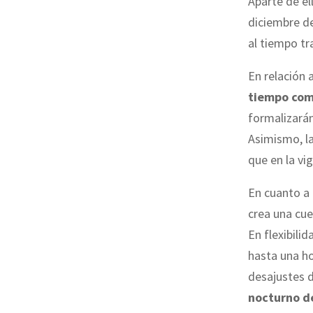
Aparte de el
diciembre de
al tiempo tr
En relación a
tiempo com
formalizarán
Asimismo, l
que en la vi
En cuanto a 
crea una cue
En flexibili
hasta una ho
desajustes 
nocturno d