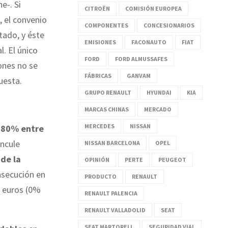
e-. Si
CITROËN
COMISIÓN EUROPEA
, el convenio
COMPONENTES
CONCESIONARIOS
ltado, y éste
EMISIONES
FACONAUTO
FIAT
l. El único
FORD
FORD ALMUSSAFES
ones no se
FÁBRICAS
GANVAM
uesta.
GRUPO RENAULT
HYUNDAI
KIA
MARCAS CHINAS
MERCADO
MERCEDES
NISSAN
1,80% entre
incule
NISSAN BARCELONA
OPEL
 de la
OPINIÓN
PERTE
PEUGEOT
nsecución en
PRODUCTO
RENAULT
o euros (0%
RENAULT PALENCIA
RENAULT VALLADOLID
SEAT
SEAT MARTORELL
SEGURIDAD VIAL