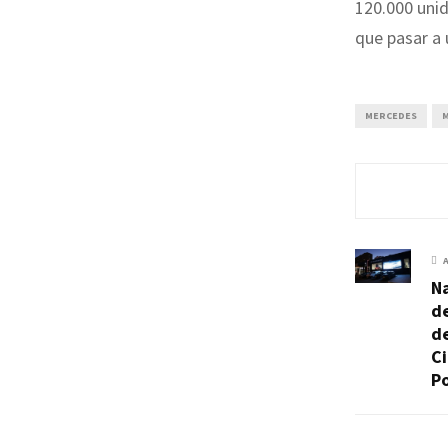
120.000 unid
que pasar a
MERCEDES
M
Na
de
d
Ci
P