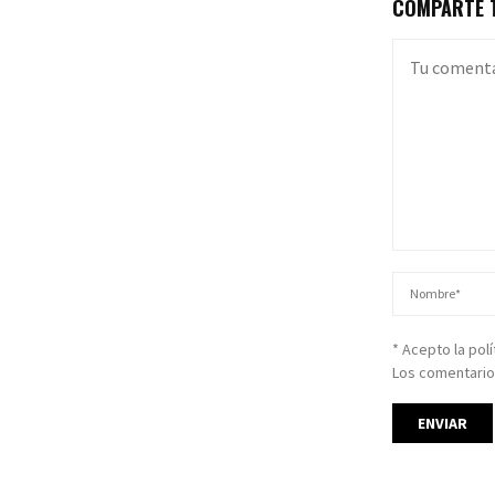
COMPARTE T
* Acepto la pol
Los comentario