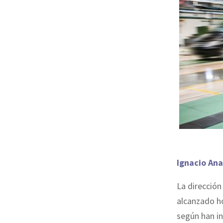
Ignacio Ana
La direcció
alcanzado h
según han i