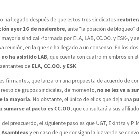
o ha llegado después de que estos tres sindicatos
reabrier
ción ayer 16 de noviembre
, ante "la posición de bloqueo" d
ayoría sindical -formada por ELA, LAB, CC.OO. y ESK-, y se
a reunión, en la que se ha llegado a un consenso. En los do
,
no ha asistido LAB
, que cuenta con cuatro miembros en el
resentantes de
ELA, CC.OO. y ESK
.
les firmantes, que lanzaron una propuesta de acuerdo de con
l resto de grupos sindicales, de momento,
no se les va a s
e la mayoría
. No obstante, el único de ellos que deja una
pu
a sumarse al pacto es CC.OO
, que consultará a sus afiliado
a del preacuerdo, el siguiente paso es que UGT, Ekintza y PI
n
Asambleas
y en caso de que consigan la luz verde se conv