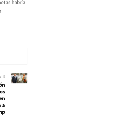
netas habría
s.
O
ión
los
 en
 a
mp