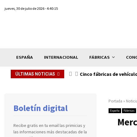
jueves, 30 de julio de 2026 - 4:40:15
ESPAÑA
INTERNACIONAL
FÁBRICAS
CONC
n de...
Cinco fábricas de vehícul
ÚLTIMAS NOTICIAS
Portada
»
Notici
Boletín digital
España
Fábricas
Merc
Recibe gratis en tu email las primicias y
las informaciones más destacadas de la