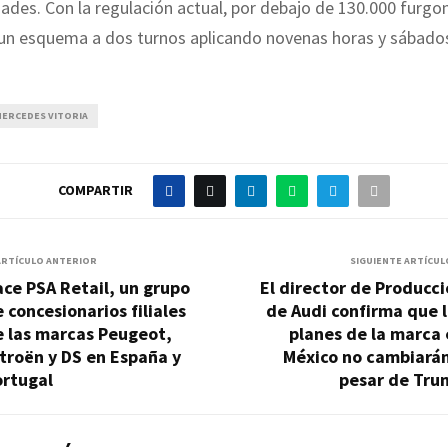
ades. Con la regulación actual, por debajo de 130.000 furgo
 un esquema a dos turnos aplicando novenas horas y sábado
ERCEDES VITORIA
COMPARTIR
ARTÍCULO ANTERIOR
SIGUIENTE ARTÍCUL
ce PSA Retail, un grupo
El director de Producc
 concesionarios filiales
de Audi confirma que 
e las marcas Peugeot,
planes de la marca
troën y DS en España y
México no cambiarán
ortugal
pesar de Tru