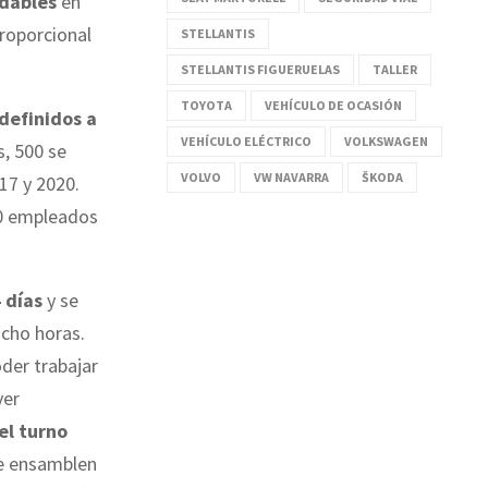
idables
en
proporcional
STELLANTIS
STELLANTIS FIGUERUELAS
TALLER
TOYOTA
VEHÍCULO DE OCASIÓN
definidos a
VEHÍCULO ELÉCTRICO
VOLKSWAGEN
s, 500 se
VOLVO
VW NAVARRA
ŠKODA
17 y 2020.
00 empleados
 días
y se
ocho horas.
der trabajar
ver
el turno
se ensamblen