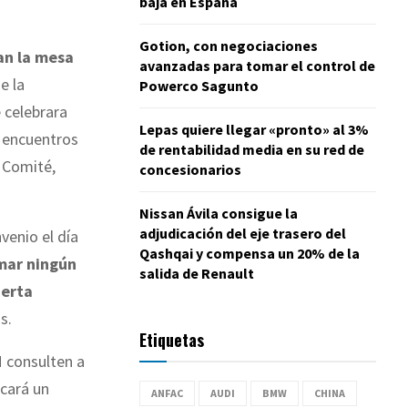
baja en España
Gotion, con negociaciones
an la mesa
avanzadas para tomar el control de
e la
Powerco Sagunto
 celebrara
Lepas quiere llegar «pronto» al 3%
s encuentros
de rentabilidad media en su red de
 Comité,
concesionarios
Nissan Ávila consigue la
adjudicación del eje trasero del
venio el día
Qashqai y compensa un 20% de la
umar ningún
salida de Renault
erta
s.
Etiquetas
M consulten a
ocará un
ANFAC
AUDI
BMW
CHINA