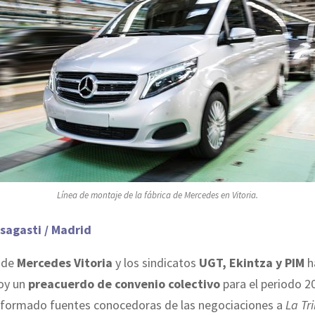
Línea de montaje de la fábrica de Mercedes en Vitoria.
sagasti / Madrid
n de
Mercedes Vitoria
y los sindicatos
UGT, Ekintza y PIM
h
oy un
preacuerdo de convenio colectivo
para el periodo 2
nformado fuentes conocedoras de las negociaciones a
La Tr