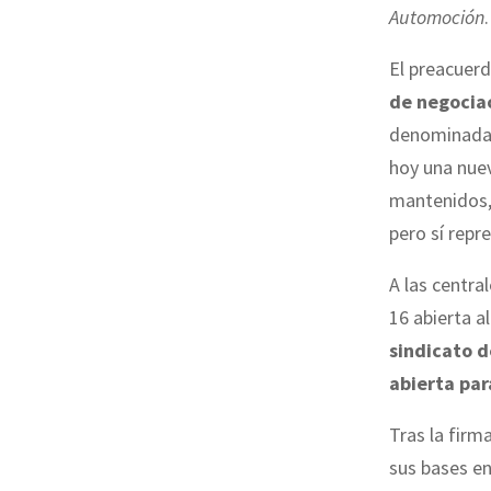
Automoción
.
El preacuerd
de negocia
denominada m
hoy una nuev
mantenidos
pero sí rep
A las centra
16 abierta a
sindicato d
abierta par
Tras la firm
sus bases e