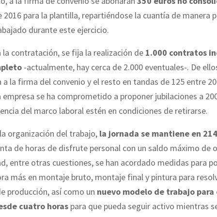
lo, a la firma de convenio se abonarán
350 euros no consol
 2016 para la plantilla, repartiéndose la cuantía de manera 
abajado durante este ejercicio.
 la contratación, se fija la realización de
1.000 contratos in
pleto
-actualmente, hay cerca de 2.000 eventuales-. De ello
 a la firma del convenio y el resto en tandas de 125 entre 20
a empresa se ha comprometido a proponer jubilaciones a 2
gencia del marco laboral estén en condiciones de retirarse.
la organización del trabajo,
la jornada se mantiene en 214
nta de horas de disfrute personal con un saldo máximo de 
dad, entre otras cuestiones, se han acordado medidas para po
ra más en montaje bruto, montaje final y pintura para resol
de producción, así como un
nuevo modelo de trabajo para 
esde cuatro horas
para que pueda seguir activo mientras 