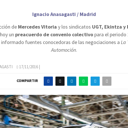
Ignacio Anasagasti / Madrid
ección de
Mercedes Vitoria
y los sindicatos
UGT, Ekintza y 
 hoy un
preacuerdo de convenio colectivo
para el periodo
 informado fuentes conocedoras de las negociaciones a
La 
Automoción
.
AGASTI
17/11/2016
|
COMPARTIR