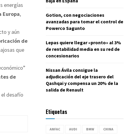
baja en España
s energías
a Europa
,
Gotion, con negociaciones
avanzadas para tomar el control de
Powerco Sagunto
cto y aún
bricación de
Lepas quiere llegar «pronto» al 3%
de rentabilidad media en su red de
ajosas que
concesionarios
 económico”
Nissan Ávila consigue la
ntes de
adjudicación del eje trasero del
Qashqai y compensa un 20% de la
salida de Renault
 el desafío
Etiquetas
ANFAC
AUDI
BMW
CHINA