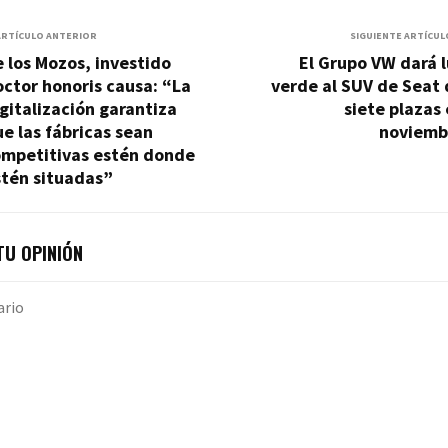
ARTÍCULO ANTERIOR
SIGUIENTE ARTÍCUL
 los Mozos, investido
El Grupo VW dará 
ctor honoris causa: “La
verde al SUV de Seat
gitalización garantiza
siete plazas
e las fábricas sean
noviemb
ompetitivas estén donde
stén situadas”
U OPINIÓN