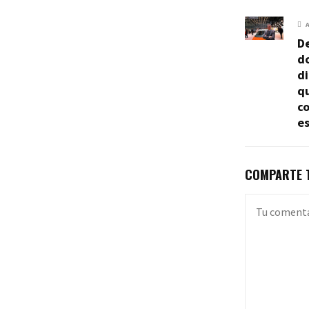
De
do
di
qu
c
e
COMPARTE T