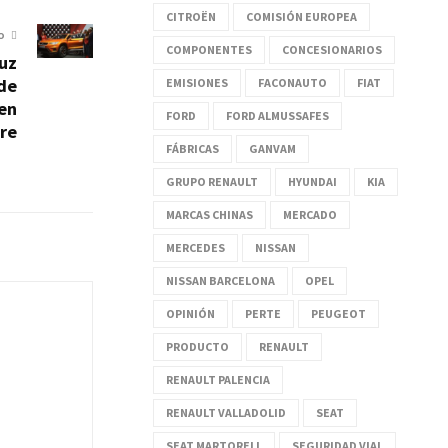
CITROËN
COMISIÓN EUROPEA
O
COMPONENTES
CONCESIONARIOS
luz
 de
EMISIONES
FACONAUTO
FIAT
 en
FORD
FORD ALMUSSAFES
re
FÁBRICAS
GANVAM
GRUPO RENAULT
HYUNDAI
KIA
MARCAS CHINAS
MERCADO
MERCEDES
NISSAN
NISSAN BARCELONA
OPEL
OPINIÓN
PERTE
PEUGEOT
PRODUCTO
RENAULT
RENAULT PALENCIA
RENAULT VALLADOLID
SEAT
SEAT MARTORELL
SEGURIDAD VIAL