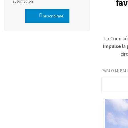
fav
automoción.
Suscribirme
La Comisió
impulse
la
cir
PABLO M. BA