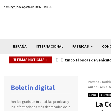
domingo, 2 de agosto de 2026 - 6:48:54
ESPAÑA
INTERNACIONAL
FÁBRICAS
CONC
n de...
Cinco fábricas de vehícul
ÚLTIMAS NOTICIAS
Portada
»
Notici
Boletín digital
autobuses alt
General
Internaci
La C
Recibe gratis en tu email las primicias y
las informaciones más destacadas de la