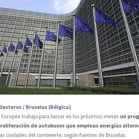
llesteros / Bruselas (Bélgica)
 Europea trabaja para lanzar en los próximos meses
un pro
roliferación de autobuses que emplean energías altern
 las ciudades del continente, según fuentes de Bruselas.