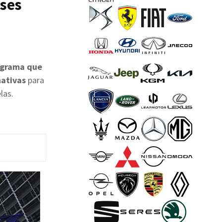
uses
ograma que
nativas
para
las.