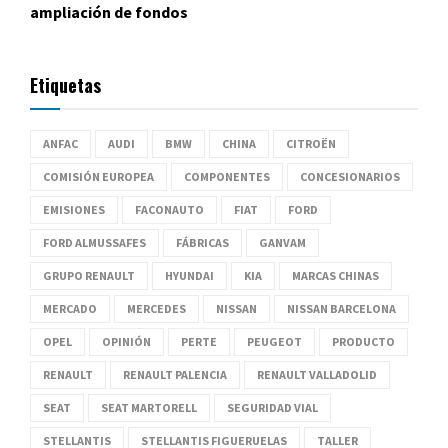
ampliación de fondos
Etiquetas
ANFAC
AUDI
BMW
CHINA
CITROËN
COMISIÓN EUROPEA
COMPONENTES
CONCESIONARIOS
EMISIONES
FACONAUTO
FIAT
FORD
FORD ALMUSSAFES
FÁBRICAS
GANVAM
GRUPO RENAULT
HYUNDAI
KIA
MARCAS CHINAS
MERCADO
MERCEDES
NISSAN
NISSAN BARCELONA
OPEL
OPINIÓN
PERTE
PEUGEOT
PRODUCTO
RENAULT
RENAULT PALENCIA
RENAULT VALLADOLID
SEAT
SEAT MARTORELL
SEGURIDAD VIAL
STELLANTIS
STELLANTIS FIGUERUELAS
TALLER