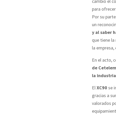
cambió el c
para ofrecer 
Por su parte
un reconocim
y al saber 
que tiene la
la empresa,
En el acto, 
de Cetele
la industri
El
XC90
se i
gracias a su
valorados po
equipamient