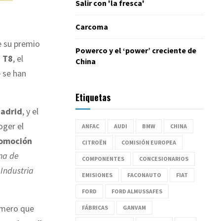
Salir con 'la fresca'
Carcoma
e su premio
Powerco y el ‘power’ creciente de
 T8
, el
China
 se han
Etiquetas
adrid
, y el
oger el
ANFAC
AUDI
BMW
CHINA
omoción
CITROËN
COMISIÓN EUROPEA
na de
COMPONENTES
CONCESIONARIOS
 Industria
EMISIONES
FACONAUTO
FIAT
FORD
FORD ALMUSSAFES
rimero que
FÁBRICAS
GANVAM