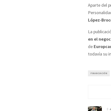
Aparte del p
Personalidad
López-Broc
La publicaci
en el negoc
de
Europca
todavía su i
FINANCIACIÓN