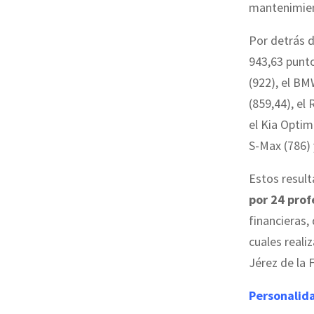
mantenimient
Por detrás d
943,63 punto
(922), el BM
(859,44), el
el Kia Optima
S-Max (786) 
Estos result
por 24 prof
financieras,
cuales reali
Jérez de la 
Personalid