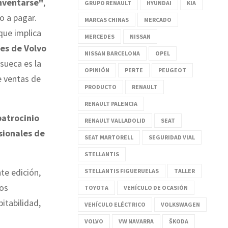
nventarse"
,
GRUPO RENAULT
HYUNDAI
KIA
to a pagar.
MARCAS CHINAS
MERCADO
que implica
MERCEDES
NISSAN
les de Volvo
NISSAN BARCELONA
OPEL
sueca es la
OPINIÓN
PERTE
PEUGEOT
e ventas de
PRODUCTO
RENAULT
RENAULT PALENCIA
patrocinio
RENAULT VALLADOLID
SEAT
sionales de
SEAT MARTORELL
SEGURIDAD VIAL
STELLANTIS
te edición,
STELLANTIS FIGUERUELAS
TALLER
pos
TOYOTA
VEHÍCULO DE OCASIÓN
itabilidad,
VEHÍCULO ELÉCTRICO
VOLKSWAGEN
VOLVO
VW NAVARRA
ŠKODA