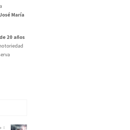
a
José María
de 20 años
 notoriedad
serva
O