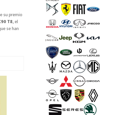
e su premio
C90 T8
, el
que se han