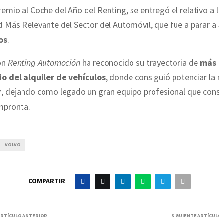
remio al Coche del Año del Renting, se entregó el relativo a l
 Más Relevante del Sector del Automóvil, que fue a parar a
os
.
ón
Renting Automoción
ha reconocido su trayectoria de
más 
io del alquiler de vehículos
, donde consiguió potenciar la
r
, dejando como legado un gran equipo profesional que con
mpronta.
VOLVO
COMPARTIR
ARTÍCULO ANTERIOR
SIGUIENTE ARTÍCUL