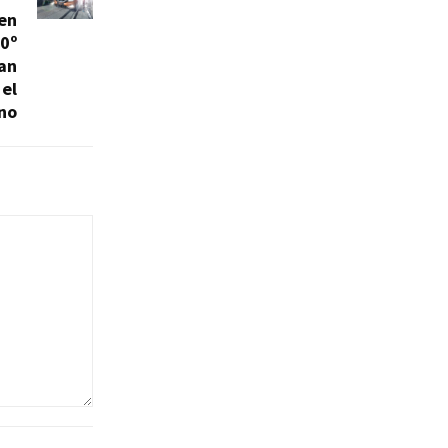
 en
10º
San
 el
no