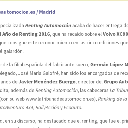
eautomocion.es / Madrid
specializada
Renting Automoción
acaba de hacer entrega d
 Año de Renting 2016
, que ha recaído sobre el
Volvo XC90
ue consigue este reconocimiento en las cinco ediciones que
l galardón.
e de la filial española del fabricante sueco,
Germán López M
legado, José María Galofré, han sido los encargados de rec
manos de
Javier Menéndez Buergo
, director del
Grupo Aut
edita, además de
Renting Automoción
, las cabeceras
La Tribu
(con su web www.latribunadeautomocion.es),
Ranking de la
utoAventura 4x4
,
RallyAcción
y
Ecoauto
.
, en su discurso, ha destacado que el renting, que fue el p