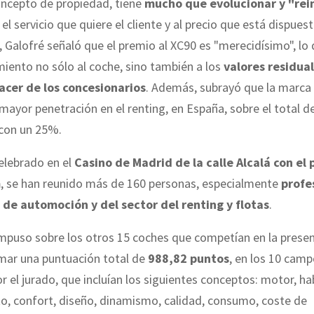
oncepto de propiedad, tiene
mucho que evolucionar y "rei
el servicio que quiere el cliente y al precio que está dispues
, Galofré señaló que el premio al XC90 es "merecidísimo", lo 
iento no sólo al coche, sino también a los
valores residua
hacer de los concesionarios
. Además, subrayó que la marca 
 mayor penetración en el renting, en España, sobre el total d
 con un 25%.
celebrado en el
Casino de Madrid de la calle Alcalá con el 
m
, se han reunido más de 160 personas, especialmente
profe
a de automoción y del sector del renting y flotas
.
mpuso sobre los otros 15 coches que competían en la presen
mar una puntuación total de
988,82 puntos
, en los 10 cam
r el jurado, que incluían los siguientes conceptos: motor, hab
o, confort, diseño, dinamismo, calidad, consumo, coste de