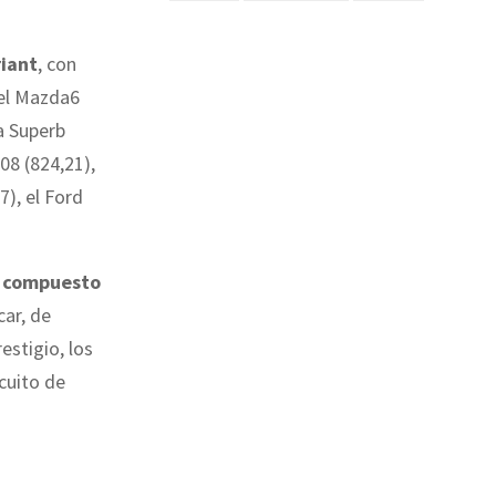
iant
, con
 el Mazda6
da Superb
08 (824,21),
7), el Ford
o compuesto
ar, de
estigio, los
rcuito de