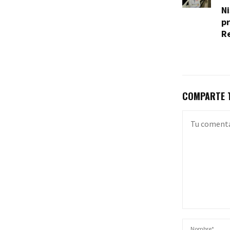
Ni
pr
R
COMPARTE T