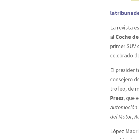
latribunad
La revista e
al
Coche del
primer SUV q
celebrado de
El president
consejero de
trofeo, de 
Press
, que 
Automoción
del Motor
,
A
López Madrid