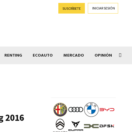
INICIAR SESIÓN
SUSCRÍBETE
RENTING
ECOAUTO
MERCADO
OPINIÓN
Salir
g 2016