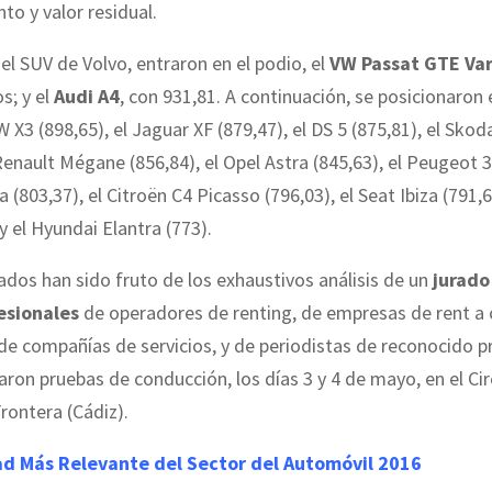
o y valor residual.
el SUV de Volvo, entraron en el podio, el
VW Passat GTE Var
s; y el
Audi A4
, con 931,81. A continuación, se posicionaron
W X3 (898,65), el Jaguar XF (879,47), el DS 5 (875,81), el Sko
 Renault Mégane (856,84), el Opel Astra (845,63), el Peugeot 3
 (803,37), el Citroën C4 Picasso (796,03), el Seat Ibiza (791,6
y el Hyundai Elantra (773).
ados han sido fruto de los exhaustivos análisis de un
jurad
esionales
de operadores de renting, de empresas de rent a c
 de compañías de servicios, y de periodistas de reconocido pr
zaron pruebas de conducción, los días 3 y 4 de mayo, en el Ci
Frontera (Cádiz).
ad Más Relevante del Sector del Automóvil 2016