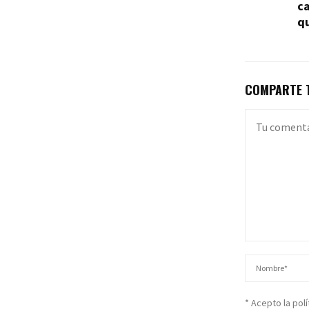
c
qu
COMPARTE T
* Acepto la pol