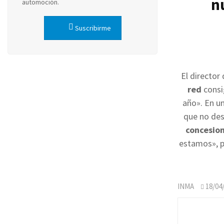
n
automoción.
Suscribirme
El director
red
consi
año».
En u
que no des
concesion
estamos», pe
INMA
18/04