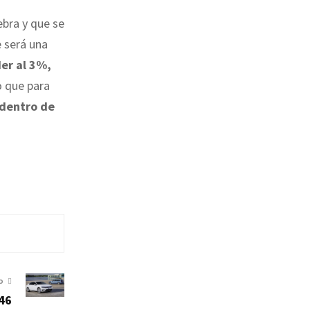
ebra y que se
e será una
er al 3%,
o que para
 dentro de
O
46