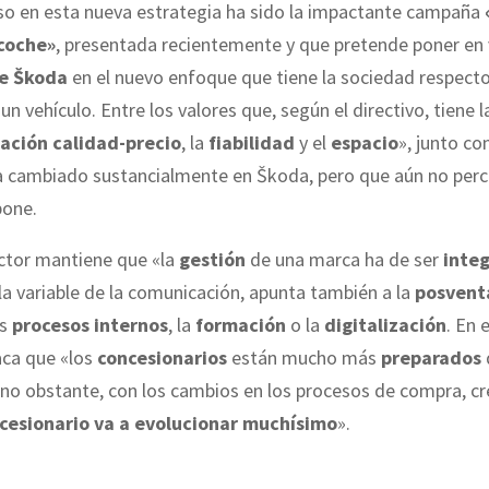
so en esta nueva estrategia ha sido la impactante campaña
 coche»
, presentada recientemente y que pretende poner en 
de
Š
koda
en el nuevo enfoque que tiene la sociedad respecto
un vehículo. Entre los valores que, según el directivo, tiene 
lación calidad-precio
, la
fiabilidad
y el
espacio
», junto co
a cambiado sustancialmente en
Š
koda, pero que aún no perc
pone.
ector mantiene que «la
gestión
de una marca ha de ser
integ
a la variable de la comunicación, apunta también a la
posvent
os
procesos internos
, la
formación
o la
digitalización
. En 
aca que «los
concesionarios
están mucho más
preparados
no obstante, con los cambios en los procesos de compra, cr
ncesionario va a evolucionar muchísimo
».