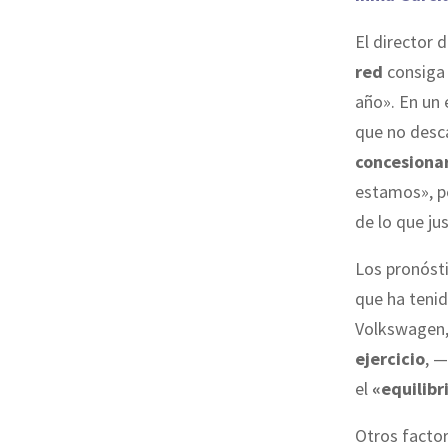
El director 
red
consiga
año».
En un
que no desc
concesiona
estamos», pe
de lo que ju
Los pronósti
que ha tenid
Volkswagen, 
ejercicio
, —
el
«equilibr
Otros factor