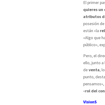
El primer pa
quieres un
atributos 
posesión de 
están «la
re
«Algo que h
público», ex
Pero, el dir
ello, junto 
de
venta
, l
punto, dest
pensamos», 
«
rol del co
VisionS