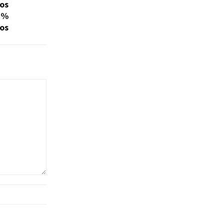
mos
3%
os