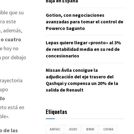
baja en España
ible que su
Gotion, con negociaciones
ara este
avanzadas para tomar el control de
Powerco Sagunto
ó, además,
 o cuatro
Lepas quiere llegar «pronto» al 3%
de hoy no
de rentabilidad media en su red de
concesionarios
a por debajo
Nissan Ávila consigue la
adjudicación del eje trasero del
trayectoria
Qashqai y compensa un 20% de la
rupo
salida de Renault
do
reto está en
Etiquetas
ble».
ANFAC
AUDI
BMW
CHINA
 de las