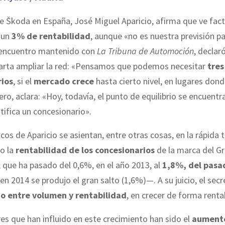
de
Š
koda en España, José Miguel Aparicio, afirma que ve fact
 un
3% de rentabilidad
, aunque «no es nuestra previsión p
 encuentro mantenido con
La Tribuna de Automoción
, declar
arta ampliar la red: «Pensamos que podemos necesitar
tres
rios
, si el
mercado crece
hasta cierto nivel, en lugares don
ro, aclara: «Hoy, todavía, el punto de equilibrio se encuentr
stifica un concesionario».
cos de Aparicio se asientan, entre otras cosas, en la rápida 
o la
rentabilidad de los concesionarios
de la marca del G
que ha pasado del 0,6%, en el año 2013, al
1,8%, del pasa
en 2014 se produjo el gran salto (1,6%)—. A su juicio, el sec
io entre volumen y rentabilidad
, en crecer de forma renta
es que han influido en este crecimiento han sido el
aumento