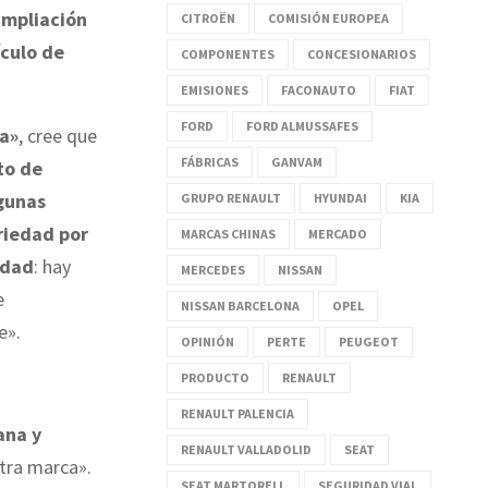
mpliación
CITROËN
COMISIÓN EUROPEA
culo de
COMPONENTES
CONCESIONARIOS
EMISIONES
FACONAUTO
FIAT
FORD
FORD ALMUSSAFES
a»
, cree que
FÁBRICAS
GANVAM
to de
gunas
GRUPO RENAULT
HYUNDAI
KIA
riedad por
MARCAS CHINAS
MERCADO
idad
: hay
MERCEDES
NISSAN
e
NISSAN BARCELONA
OPEL
e».
OPINIÓN
PERTE
PEUGEOT
PRODUCTO
RENAULT
RENAULT PALENCIA
ana y
RENAULT VALLADOLID
SEAT
tra marca».
SEAT MARTORELL
SEGURIDAD VIAL