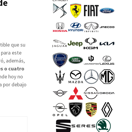
de
tible que su
 para este
aró, además,
es o cuatro
onde hoy no
ra por debajo