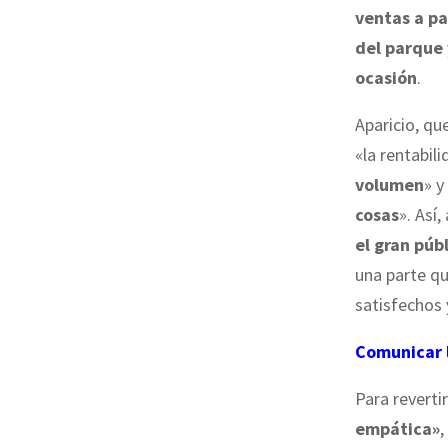
ventas a pa
del parque
ocasión
.
Aparicio, que
«la rentabil
volumen
» y
cosas
». Así,
el gran púb
una parte q
satisfechos 
Comunicar l
Para reverti
empática»
,