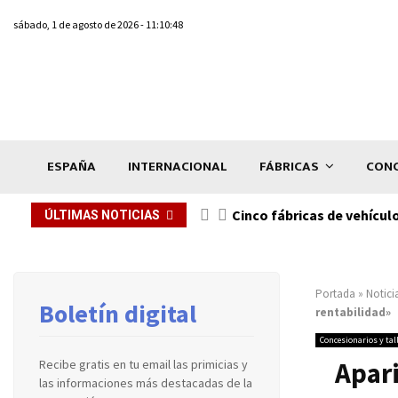
sábado, 1 de agosto de 2026 - 11:10:48
ESPAÑA
INTERNACIONAL
FÁBRICAS
CONC
n de...
Cinco fábricas de vehícul
ÚLTIMAS NOTICIAS
Portada
»
Notici
Boletín digital
rentabilidad»
Concesionarios y tal
Apari
Recibe gratis en tu email las primicias y
las informaciones más destacadas de la