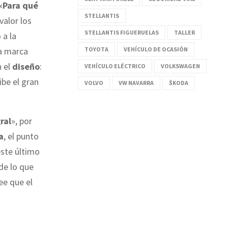
«Para qué
STELLANTIS
valor los
STELLANTIS FIGUERUELAS
TALLER
 a la
TOYOTA
VEHÍCULO DE OCASIÓN
la marca
n el
diseño
:
VEHÍCULO ELÉCTRICO
VOLKSWAGEN
ibe el gran
VOLVO
VW NAVARRA
ŠKODA
ral
», por
a
, el punto
este último
de lo que
ee que el