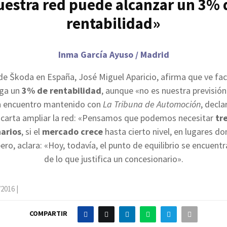
uestra red puede alcanzar un 3% 
rentabilidad»
Inma García Ayuso / Madrid
 de
Š
koda en España, José Miguel Aparicio, afirma que ve fac
ga un
3% de rentabilidad
, aunque «no es nuestra previsión
n encuentro mantenido con
La Tribuna de Automoción
, decl
carta ampliar la red: «Pensamos que podemos necesitar
tr
arios
, si el
mercado crece
hasta cierto nivel, en lugares d
ro, aclara: «Hoy, todavía, el punto de equilibrio se encuent
de lo que justifica un concesionario».
/2016
|
COMPARTIR