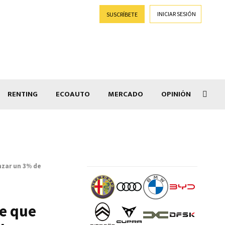
INICIAR SESIÓN
SUSCRÍBETE
RENTING
ECOAUTO
MERCADO
OPINIÓN
Goti
nzar un 3% de
de que