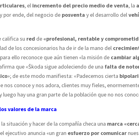
rticulares
, el
incremento del precio medio de venta
, la
a
y por ende, del negocio de
posventa
y el desarrollo del
vehí
 califica su
red
de
«profesional, rentable y comprometid
idad de los concesionarios ha de ir de la mano del
crecimien
 para ello reconoce que aún tienen «la misión de
cambiar al
 afirma que «
Š
koda sigue adoleciendo de una
falta de noto
lico
»; de este modo manifiesta: «Padecemos cierta
bipolar
ue nos conoce y nos adora, clientes muy fieles, enormement
y luego hay una gran parte de la población que no nos conoc
os valores de la marca
r la situación y hacer de la compañía checa una
marca «cerc
 el ejecutivo anuncia «un gran
esfuerzo por comunicar
nues