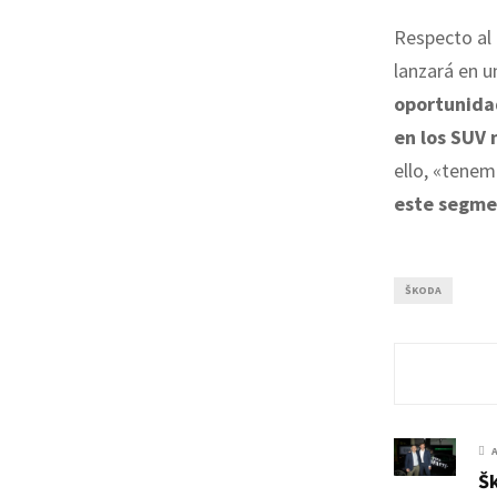
Respecto al 
lanzará en u
oportunida
en los SUV 
ello, «tenem
este segm
ŠKODA
Šk