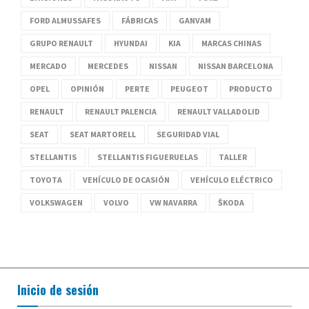
FORD ALMUSSAFES
FÁBRICAS
GANVAM
GRUPO RENAULT
HYUNDAI
KIA
MARCAS CHINAS
MERCADO
MERCEDES
NISSAN
NISSAN BARCELONA
OPEL
OPINIÓN
PERTE
PEUGEOT
PRODUCTO
RENAULT
RENAULT PALENCIA
RENAULT VALLADOLID
SEAT
SEAT MARTORELL
SEGURIDAD VIAL
STELLANTIS
STELLANTIS FIGUERUELAS
TALLER
TOYOTA
VEHÍCULO DE OCASIÓN
VEHÍCULO ELÉCTRICO
VOLKSWAGEN
VOLVO
VW NAVARRA
ŠKODA
Inicio de sesión