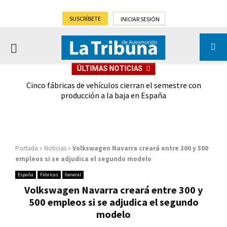
SUSCRÍBETE
INICIAR SESIÓN
PRIMARY
ÚLTIMAS NOTICIAS
MENU
 las
Cinco fábricas de vehículos cierran el semestre con
G
ión
producción a la baja en España
Portada
»
Noticias
»
Volkswagen Navarra creará entre 300 y 500
empleos si se adjudica el segundo modelo
España
Fábricas
General
Volkswagen Navarra creará entre 300 y
500 empleos si se adjudica el segundo
modelo