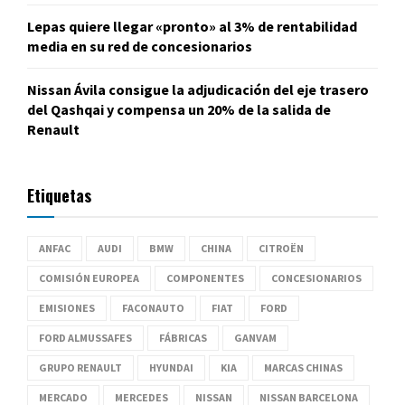
Lepas quiere llegar «pronto» al 3% de rentabilidad
media en su red de concesionarios
Nissan Ávila consigue la adjudicación del eje trasero
del Qashqai y compensa un 20% de la salida de
Renault
Etiquetas
ANFAC
AUDI
BMW
CHINA
CITROËN
COMISIÓN EUROPEA
COMPONENTES
CONCESIONARIOS
EMISIONES
FACONAUTO
FIAT
FORD
FORD ALMUSSAFES
FÁBRICAS
GANVAM
GRUPO RENAULT
HYUNDAI
KIA
MARCAS CHINAS
MERCADO
MERCEDES
NISSAN
NISSAN BARCELONA