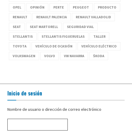
OPEL
OPINIÓN
PERTE
PEUGEOT
PRODUCTO
RENAULT
RENAULT PALENCIA
RENAULT VALLADOLID
SEAT
SEAT MARTORELL
SEGURIDAD VIAL
STELLANTIS
STELLANTIS FIGUERUELAS
TALLER
TOYOTA
VEHÍCULO DE OCASIÓN
VEHÍCULO ELÉCTRICO
VOLKSWAGEN
VOLVO
VW NAVARRA
ŠKODA
Inicio de sesión
Nombre de usuario o dirección de correo electrónico