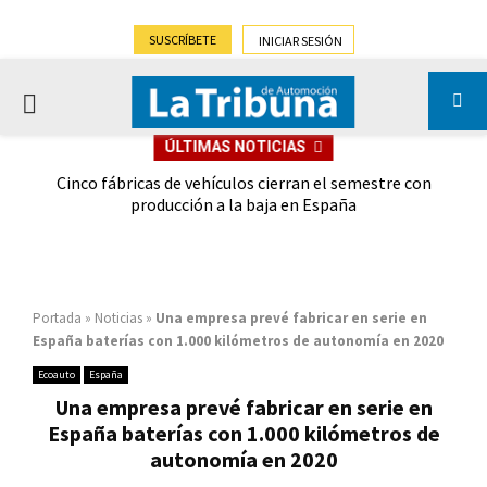
SUSCRÍBETE
INICIAR SESIÓN
PRIMARY
ÚLTIMAS NOTICIAS
MENU
 las
Cinco fábricas de vehículos cierran el semestre con
G
ión
producción a la baja en España
Portada
»
Noticias
»
Una empresa prevé fabricar en serie en
España baterías con 1.000 kilómetros de autonomía en 2020
Ecoauto
España
Una empresa prevé fabricar en serie en
España baterías con 1.000 kilómetros de
autonomía en 2020