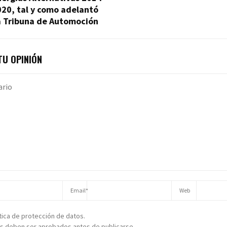
20, tal y como adelantó
a Tribuna de Automoción
U OPINIÓN
ítica de protección de datos.
s deben ser aprobados antes de publicarse.