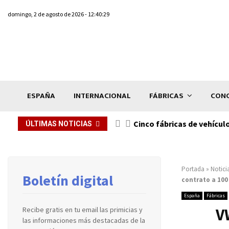
domingo, 2 de agosto de 2026 - 12:40:29
ESPAÑA
INTERNACIONAL
FÁBRICAS
CONC
n de...
Cinco fábricas de vehícul
ÚLTIMAS NOTICIAS
Portada
»
Notici
Boletín digital
contrato a 100
España
Fábricas
V
Recibe gratis en tu email las primicias y
las informaciones más destacadas de la