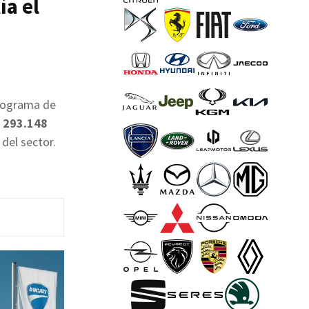
ía el
rograma de
 293.148
del sector.