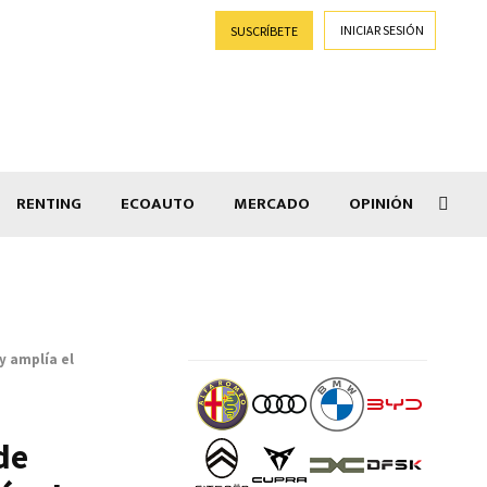
INICIAR SESIÓN
SUSCRÍBETE
RENTING
ECOAUTO
MERCADO
OPINIÓN
Goti
y amplía el
de