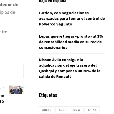
baja en España
ededor de
cipios de
Gotion, con negociaciones
avanzadas para tomar el control de
Powerco Sagunto
atro.
Lepas quiere llegar «pronto» al 3%
de rentabilidad media en su red de
concesionarios
Nissan Ávila consigue la
adjudicación del eje trasero del
Qashqai y compensa un 20% de la
salida de Renault
O
Etiquetas
he
15
ANFAC
AUDI
BMW
CHINA