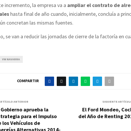
te incremento, la empresa va a
ampliar el contrato de alr
ales
hasta final de año cuando, inicialmente, concluía a prin
gún concretan las mismas fuentes.
o, se van a reducir las jornadas de cierre de la factoría en cu
VW NAVARRA
COMPARTIR
ARTÍCULO ANTERIOR
SIGUIENTE ARTÍCUL
 Gobierno aprueba la
El Ford Mondeo, Coc
trategia para el Impulso
del Año de Renting 20
 los Vehículos de
ergías Alternativas 2014-