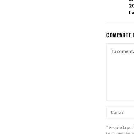
20
L
COMPARTE T
* Acepto la pol
Los comentario