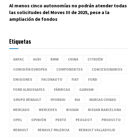
Al menos cinco autonomías no podrán atender todas
las solicitudes del Moves III de 2025, pese a la
ampliación de fondos
Etiquetas
ANFAC
AUDI
BMW
CHINA
CITROËN
COMISIÓN EUROPEA
COMPONENTES
CONCESIONARIOS
EMISIONES
FACONAUTO
FIAT
FORD
FORD ALMUSSAFES
FÁBRICAS
GANVAM
GRUPO RENAULT
HYUNDAI
KIA
MARCAS CHINAS
MERCADO
MERCEDES
NISSAN
NISSAN BARCELONA
OPEL
OPINIÓN
PERTE
PEUGEOT
PRODUCTO
RENAULT
RENAULT PALENCIA
RENAULT VALLADOLID