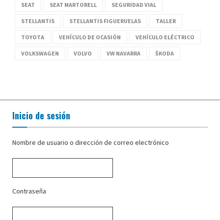
SEAT
SEAT MARTORELL
SEGURIDAD VIAL
STELLANTIS
STELLANTIS FIGUERUELAS
TALLER
TOYOTA
VEHÍCULO DE OCASIÓN
VEHÍCULO ELÉCTRICO
VOLKSWAGEN
VOLVO
VW NAVARRA
ŠKODA
Inicio de sesión
Nombre de usuario o dirección de correo electrónico
Contraseña