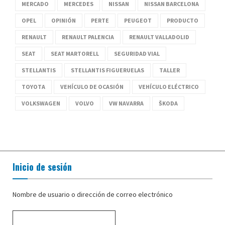
MERCADO
MERCEDES
NISSAN
NISSAN BARCELONA
OPEL
OPINIÓN
PERTE
PEUGEOT
PRODUCTO
RENAULT
RENAULT PALENCIA
RENAULT VALLADOLID
SEAT
SEAT MARTORELL
SEGURIDAD VIAL
STELLANTIS
STELLANTIS FIGUERUELAS
TALLER
TOYOTA
VEHÍCULO DE OCASIÓN
VEHÍCULO ELÉCTRICO
VOLKSWAGEN
VOLVO
VW NAVARRA
ŠKODA
Inicio de sesión
Nombre de usuario o dirección de correo electrónico