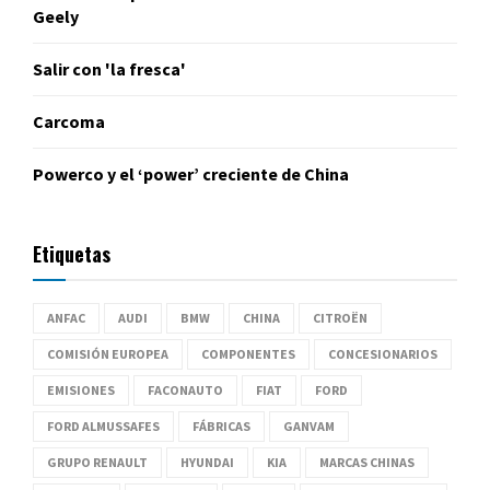
Geely
Salir con 'la fresca'
Carcoma
Powerco y el ‘power’ creciente de China
Etiquetas
ANFAC
AUDI
BMW
CHINA
CITROËN
COMISIÓN EUROPEA
COMPONENTES
CONCESIONARIOS
EMISIONES
FACONAUTO
FIAT
FORD
FORD ALMUSSAFES
FÁBRICAS
GANVAM
GRUPO RENAULT
HYUNDAI
KIA
MARCAS CHINAS