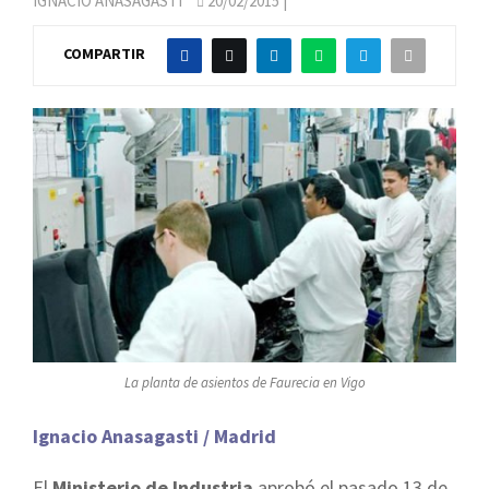
IGNACIO ANASAGASTI
20/02/2015
|
COMPARTIR
La planta de asientos de Faurecia en Vigo
Ignacio Anasagasti / Madrid
El
Ministerio de Industria
aprobó el pasado 13 de