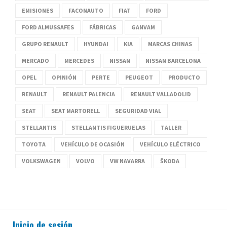
EMISIONES
FACONAUTO
FIAT
FORD
FORD ALMUSSAFES
FÁBRICAS
GANVAM
GRUPO RENAULT
HYUNDAI
KIA
MARCAS CHINAS
MERCADO
MERCEDES
NISSAN
NISSAN BARCELONA
OPEL
OPINIÓN
PERTE
PEUGEOT
PRODUCTO
RENAULT
RENAULT PALENCIA
RENAULT VALLADOLID
SEAT
SEAT MARTORELL
SEGURIDAD VIAL
STELLANTIS
STELLANTIS FIGUERUELAS
TALLER
TOYOTA
VEHÍCULO DE OCASIÓN
VEHÍCULO ELÉCTRICO
VOLKSWAGEN
VOLVO
VW NAVARRA
ŠKODA
Inicio de sesión