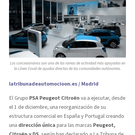
Los concesionarios son una de las ramas de actividad más apoyadas en
la Línea Covid de ayudas directas de las comunidades autónomas.
latribunadeautomocioon.es / Madrid
El Grupo
PSA Peugeot Citroën
va a ejecutar, desde
el 1 de diciembre, una reorganización de su
estructura comercial en España y Portugal creando
una
dirección única
para las marcas
Peugeot,
Citroën y DS
, según han declarado a La Tribuna de