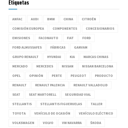
Etiquetas
ANFAC
AUDI
BMW
CHINA
CITROËN
COMISIÓN EUROPEA
COMPONENTES
CONCESIONARIOS
EMISIONES
FACONAUTO
FIAT
FORD
FORD ALMUSSAFES
FÁBRICAS
GANVAM
GRUPO RENAULT
HYUNDAI
KIA
MARCAS CHINAS
MERCADO
MERCEDES
NISSAN
NISSAN BARCELONA
OPEL
OPINIÓN
PERTE
PEUGEOT
PRODUCTO
RENAULT
RENAULT PALENCIA
RENAULT VALLADOLID
SEAT
SEAT MARTORELL
SEGURIDAD VIAL
STELLANTIS
STELLANTIS FIGUERUELAS
TALLER
TOYOTA
VEHÍCULO DE OCASIÓN
VEHÍCULO ELÉCTRICO
VOLKSWAGEN
VOLVO
VW NAVARRA
ŠKODA