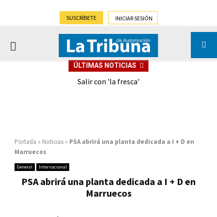
SUSCRÍBETE
INICIAR SESIÓN
PRIMARY
ÚLTIMAS NOTICIAS
MENU
eely
Salir con 'la fresca'
Portada
»
Noticias
»
PSA abrirá una planta dedicada a I + D en
Marruecos
General
Internacional
PSA abrirá una planta dedicada a I + D en
Marruecos