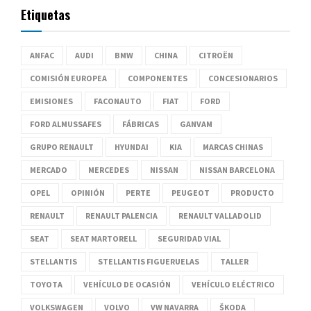
Etiquetas
ANFAC
AUDI
BMW
CHINA
CITROËN
COMISIÓN EUROPEA
COMPONENTES
CONCESIONARIOS
EMISIONES
FACONAUTO
FIAT
FORD
FORD ALMUSSAFES
FÁBRICAS
GANVAM
GRUPO RENAULT
HYUNDAI
KIA
MARCAS CHINAS
MERCADO
MERCEDES
NISSAN
NISSAN BARCELONA
OPEL
OPINIÓN
PERTE
PEUGEOT
PRODUCTO
RENAULT
RENAULT PALENCIA
RENAULT VALLADOLID
SEAT
SEAT MARTORELL
SEGURIDAD VIAL
STELLANTIS
STELLANTIS FIGUERUELAS
TALLER
TOYOTA
VEHÍCULO DE OCASIÓN
VEHÍCULO ELÉCTRICO
VOLKSWAGEN
VOLVO
VW NAVARRA
ŠKODA