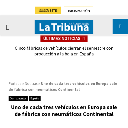
SUSCRÍBETE
INICIAR SESIÓN
PRIMARY
ÚLTIMAS NOTICIAS
MENU
 las
Cinco fábricas de vehículos cierran el semestre con
G
ión
producción a la baja en España
Portada
»
Noticias
»
Uno de cada tres vehículos en Europa sale
de fábrica con neumáticos Continental
Componentes
España
Uno de cada tres vehículos en Europa sale
de fábrica con neumáticos Continental