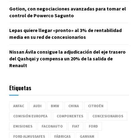
Gotion, con negociaciones avanzadas para tomar el
control de Powerco Sagunto
Lepas quiere llegar «pronto» al 3% de rentabilidad
media en su red de concesionarios
Nissan Ávila consigue la adjudicación del eje trasero
del Qashqai y compensa un 20% de la salida de
Renault
Etiquetas
ANFAC
AUDI
BMW
CHINA
CITROËN
COMISIÓN EUROPEA
COMPONENTES
CONCESIONARIOS
EMISIONES
FACONAUTO
FIAT
FORD
FORD ALMUSSAFES
FÁBRICAS
GANVAM