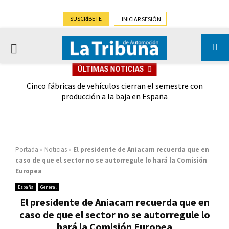
SUSCRÍBETE
INICIAR SESIÓN
PRIMARY
ÚLTIMAS NOTICIAS
MENU
 las
Cinco fábricas de vehículos cierran el semestre con
G
ión
producción a la baja en España
Portada
»
Noticias
»
El presidente de Aniacam recuerda que en
caso de que el sector no se autorregule lo hará la Comisión
Europea
España
General
El presidente de Aniacam recuerda que en
caso de que el sector no se autorregule lo
hará la Comisión Europea