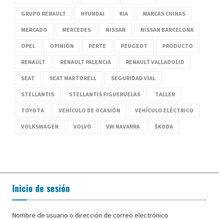
GRUPO RENAULT
HYUNDAI
KIA
MARCAS CHINAS
MERCADO
MERCEDES
NISSAN
NISSAN BARCELONA
OPEL
OPINIÓN
PERTE
PEUGEOT
PRODUCTO
RENAULT
RENAULT PALENCIA
RENAULT VALLADOLID
SEAT
SEAT MARTORELL
SEGURIDAD VIAL
STELLANTIS
STELLANTIS FIGUERUELAS
TALLER
TOYOTA
VEHÍCULO DE OCASIÓN
VEHÍCULO ELÉCTRICO
VOLKSWAGEN
VOLVO
VW NAVARRA
ŠKODA
Inicio de sesión
Nombre de usuario o dirección de correo electrónico