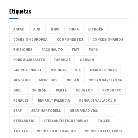
Etiquetas
ANFAC
AUDI
BMW
CHINA
CITROËN
COMISIÓN EUROPEA
COMPONENTES
CONCESIONARIOS
EMISIONES
FACONAUTO
FIAT
FORD
FORD ALMUSSAFES
FÁBRICAS
GANVAM
GRUPO RENAULT
HYUNDAI
KIA
MARCAS CHINAS
MERCADO
MERCEDES
NISSAN
NISSAN BARCELONA
OPEL
OPINIÓN
PERTE
PEUGEOT
PRODUCTO
RENAULT
RENAULT PALENCIA
RENAULT VALLADOLID
SEAT
SEAT MARTORELL
SEGURIDAD VIAL
STELLANTIS
STELLANTIS FIGUERUELAS
TALLER
TOYOTA
VEHÍCULO DE OCASIÓN
VEHÍCULO ELÉCTRICO