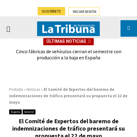
SUSCRÍBETE
INICIAR SESIÓN
PRIMARY
ÚLTIMAS NOTICIAS
MENU
 las
Cinco fábricas de vehículos cierran el semestre con
G
ión
producción a la baja en España
Portada
»
Noticias
»
El Comité de Expertos del baremo de
indemnizaciones de tráfico presentará su propuesta el 22 de
mayo
España
General
El Comité de Expertos del baremo de
indemnizaciones de tráfico presentará su
propuesta el 22 de mayo