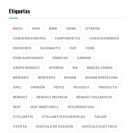
Etiquetas
ANFAC
AUDI
BMW
CHINA
CITROËN
COMISIÓN EUROPEA
COMPONENTES
CONCESIONARIOS
EMISIONES
FACONAUTO
FIAT
FORD
FORD ALMUSSAFES
FÁBRICAS
GANVAM
GRUPO RENAULT
HYUNDAI
KIA
MARCAS CHINAS
MERCADO
MERCEDES
NISSAN
NISSAN BARCELONA
OPEL
OPINIÓN
PERTE
PEUGEOT
PRODUCTO
RENAULT
RENAULT PALENCIA
RENAULT VALLADOLID
SEAT
SEAT MARTORELL
SEGURIDAD VIAL
STELLANTIS
STELLANTIS FIGUERUELAS
TALLER
TOYOTA
VEHÍCULO DE OCASIÓN
VEHÍCULO ELÉCTRICO