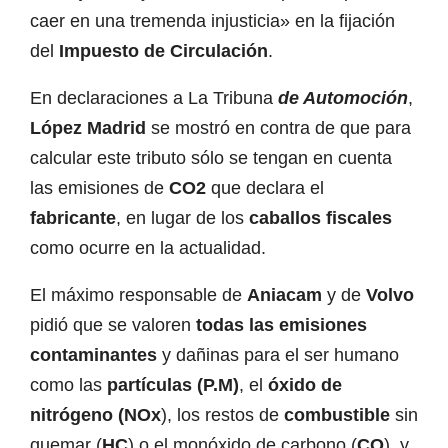
caer en una tremenda injusticia» en la fijación
del
Impuesto de Circulación
.
En declaraciones a
La Tribuna
de Automoción
,
López Madrid
se mostró en contra de que para
calcular este tributo sólo se tengan en cuenta
las emisiones de
CO2
que declara el
fabricante
, en lugar de los
caballos fiscales
como ocurre en la actualidad.
El máximo responsable de
Aniacam
y de
Volvo
pidió que se valoren
todas las emisiones
contaminantes
y dañinas para el ser humano
como las
partículas (P.M)
, el
óxido de
nitrógeno (NOx
), los restos de
combustible
sin
quemar (
HC
) o el monóxido de carbono (
CO
), y