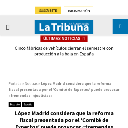
SUSCRÍBETE
INICIAR SESIÓN
PRIMARY
ÚLTIMAS NOTICIAS
MENU
 las
Cinco fábricas de vehículos cierran el semestre con
G
ión
producción a la baja en España
Portada
»
Noticias
»
López Madrid considera que la reforma
fiscal presentada por el ‘Comité de Expertos’ puede provocar
«tremendas injusticias»
Ecoauto
España
López Madrid considera que la reforma
fiscal presentada por el ‘Comité de
Expertos’ puede provocar «tremendas