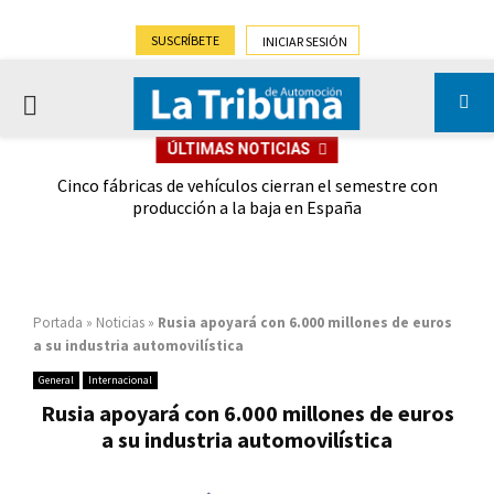
SUSCRÍBETE
INICIAR SESIÓN
PRIMARY
ÚLTIMAS NOTICIAS
MENU
 las
Cinco fábricas de vehículos cierran el semestre con
G
ión
producción a la baja en España
Portada
»
Noticias
»
Rusia apoyará con 6.000 millones de euros
a su industria automovilística
General
Internacional
Rusia apoyará con 6.000 millones de euros
a su industria automovilística