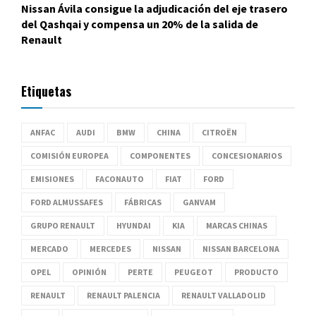
Nissan Ávila consigue la adjudicación del eje trasero
del Qashqai y compensa un 20% de la salida de
Renault
Etiquetas
ANFAC
AUDI
BMW
CHINA
CITROËN
COMISIÓN EUROPEA
COMPONENTES
CONCESIONARIOS
EMISIONES
FACONAUTO
FIAT
FORD
FORD ALMUSSAFES
FÁBRICAS
GANVAM
GRUPO RENAULT
HYUNDAI
KIA
MARCAS CHINAS
MERCADO
MERCEDES
NISSAN
NISSAN BARCELONA
OPEL
OPINIÓN
PERTE
PEUGEOT
PRODUCTO
RENAULT
RENAULT PALENCIA
RENAULT VALLADOLID