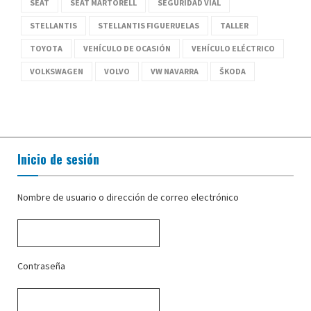
SEAT
SEAT MARTORELL
SEGURIDAD VIAL
STELLANTIS
STELLANTIS FIGUERUELAS
TALLER
TOYOTA
VEHÍCULO DE OCASIÓN
VEHÍCULO ELÉCTRICO
VOLKSWAGEN
VOLVO
VW NAVARRA
ŠKODA
Inicio de sesión
Nombre de usuario o dirección de correo electrónico
Contraseña