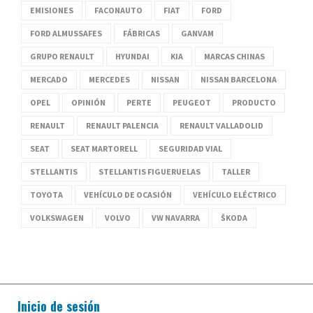
EMISIONES
FACONAUTO
FIAT
FORD
FORD ALMUSSAFES
FÁBRICAS
GANVAM
GRUPO RENAULT
HYUNDAI
KIA
MARCAS CHINAS
MERCADO
MERCEDES
NISSAN
NISSAN BARCELONA
OPEL
OPINIÓN
PERTE
PEUGEOT
PRODUCTO
RENAULT
RENAULT PALENCIA
RENAULT VALLADOLID
SEAT
SEAT MARTORELL
SEGURIDAD VIAL
STELLANTIS
STELLANTIS FIGUERUELAS
TALLER
TOYOTA
VEHÍCULO DE OCASIÓN
VEHÍCULO ELÉCTRICO
VOLKSWAGEN
VOLVO
VW NAVARRA
ŠKODA
Inicio de sesión