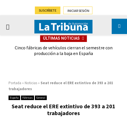
SUSCRÍBETE
INICIAR SESIÓN
PRIMARY
ÚLTIMAS NOTICIAS
MENU
 las
Cinco fábricas de vehículos cierran el semestre con
G
ión
producción a la baja en España
Portada
»
Noticias
»
Seat reduce el ERE extintivo de 393 a 201
trabajadores
España
Fábricas
General
Seat reduce el ERE extintivo de 393 a 201
trabajadores