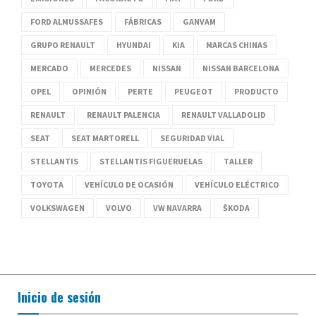
FORD ALMUSSAFES
FÁBRICAS
GANVAM
GRUPO RENAULT
HYUNDAI
KIA
MARCAS CHINAS
MERCADO
MERCEDES
NISSAN
NISSAN BARCELONA
OPEL
OPINIÓN
PERTE
PEUGEOT
PRODUCTO
RENAULT
RENAULT PALENCIA
RENAULT VALLADOLID
SEAT
SEAT MARTORELL
SEGURIDAD VIAL
STELLANTIS
STELLANTIS FIGUERUELAS
TALLER
TOYOTA
VEHÍCULO DE OCASIÓN
VEHÍCULO ELÉCTRICO
VOLKSWAGEN
VOLVO
VW NAVARRA
ŠKODA
Inicio de sesión