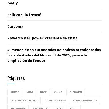
Geely
Salir con 'la fresca'
Carcoma
Powerco y el ‘power’ creciente de China
Al menos cinco autonomías no podrán atender todas
las solicitudes del Moves III de 2025, pese a la
ampliación de fondos
Etiquetas
ANFAC
AUDI
BMW
CHINA
CITROËN
COMISIÓN EUROPEA
COMPONENTES
CONCESIONARIOS
EMISIONES
FACONAUTO
FIAT
FORD