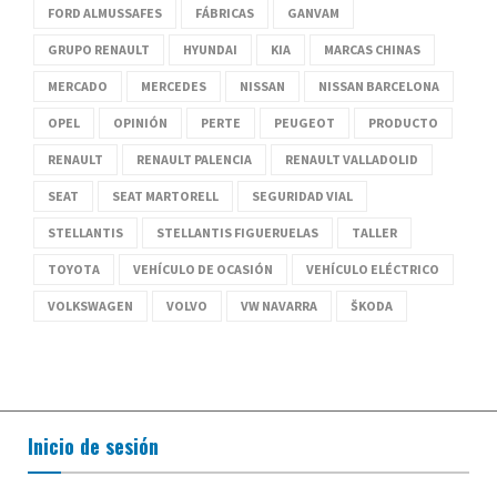
FORD ALMUSSAFES
FÁBRICAS
GANVAM
GRUPO RENAULT
HYUNDAI
KIA
MARCAS CHINAS
MERCADO
MERCEDES
NISSAN
NISSAN BARCELONA
OPEL
OPINIÓN
PERTE
PEUGEOT
PRODUCTO
RENAULT
RENAULT PALENCIA
RENAULT VALLADOLID
SEAT
SEAT MARTORELL
SEGURIDAD VIAL
STELLANTIS
STELLANTIS FIGUERUELAS
TALLER
TOYOTA
VEHÍCULO DE OCASIÓN
VEHÍCULO ELÉCTRICO
VOLKSWAGEN
VOLVO
VW NAVARRA
ŠKODA
Inicio de sesión